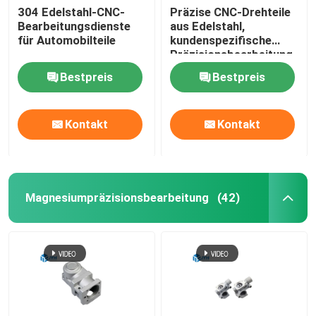
304 Edelstahl-CNC-
Präzise CNC-Drehteile
Bearbeitungsdienste
aus Edelstahl,
Dienstleistungen im Bereich der Aluminium-Extrusion
für Automobilteile
kundenspezifische
Präzisionsbearbeitung
Wire EDM-Dienstleistungen
Bestpreis
Bestpreis
Oberflächenbehandlungsdienstleistungen
Kontakt
Kontakt
Mechanische Montage
Magnesiumpräzisionsbearbeitung
(42)