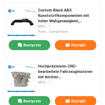
Custom Black ABS
Kunststoffkomponenten mit
hoher Maßgenauigkeit,
hervorragender Schlagfestigkeit
MOQ：1
und leichtem Design
Preis：Competitive
Bestpreis
Kontakt
Hochpräzisions-CNC-
bearbeitete Fahrzeugmotoren
mit leichter
Aluminiumkonstruktion und 5-
MOQ：1
Achsen-Technologie
Bestpreis
Kontakt