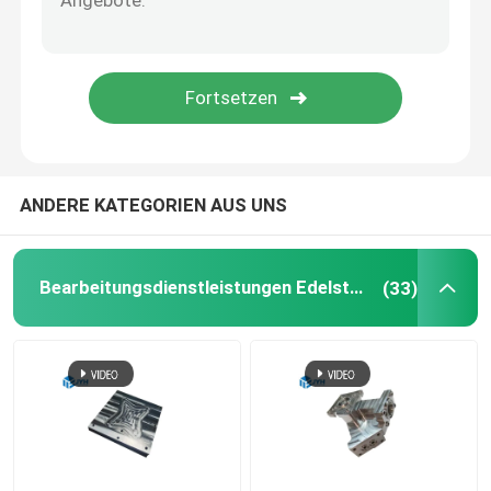
5 Achsen CNC-Bearbeitungsdienste
Plastikspritzenservice
Drehenservice CNC
ANDERE KATEGORIEN AUS UNS
Druckguss-Service
Bearbeitungsdienstleistungen Edelstahl CNC
(33)
Vakuumguss und schnelle Prototypenfertigung
Benutzerdefinierte 3D-Druckdienste
Herstellung von Schimmelformen nach Maßgabe