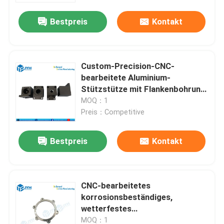
Toleranz
Bestpreis
Kontakt
Custom-Precision-CNC-
bearbeitete Aluminium-
Stützstütze mit Flankenbohrung
und Montagelöchern
MOQ：1
Preis：Competitive
Bestpreis
Kontakt
Haus
CNC-bearbeitetes
Dienstleistungen
korrosionsbeständiges,
wetterfestes
Flugplatzlichtgehäuse für
VR-Show
MOQ：1