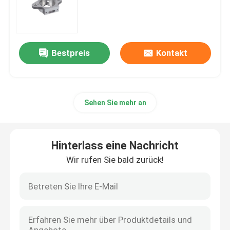
cnc-Präzisionsbearbeitung
Bestpreis
Kontakt
Bearbeitungsdienstleistungen Edelstahl CNC
Magnesiumpräzisionsbearbeitung
Sehen Sie mehr an
Titancnc-maschinelle Bearbeitung
Hinterlass eine Nachricht
Maschinelle Bearbeitung CNC der geringen Lautstärke
Wir rufen Sie bald zurück!
Blechbearbeitungsdienst
Cnc-Prägeservice