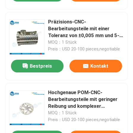
Präzisions-CNC-
Bearbeitungsteile mit einer
Toleranz von ±0,005 mm und 5-
Achsen-CNC-Bearbeitung für
MOQ：1 Stück
Anwendungen in der Luft- und
Preis：USD 20-100 pieces,negotiable
Raumfahrt
Bestpreis
Kontakt
Hochgenaue POM-CNC-
Bearbeitungsteile mit geringer
Reibung und komplexer
Geometrie für
MOQ：1 Stück
Präzisionsanwendungen
Preis：USD 20-100 pieces,negotiable