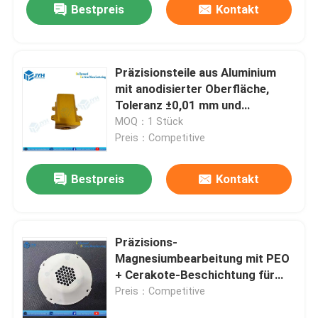
Bestpreis
Kontakt
Präzisionsteile aus Aluminium
mit anodisierter Oberfläche,
Toleranz ±0,01 mm und
benutzerdefinierten Farben für
MOQ：1 Stück
Luft- und Raumfahrt und Robotik
Preis：Competitive
Bestpreis
Kontakt
Präzisions-
Magnesiumbearbeitung mit PEO
+ Cerakote-Beschichtung für
Luft- und Raumfahrt-
Preis：Competitive
Anwendungen bei ±0,05 mm