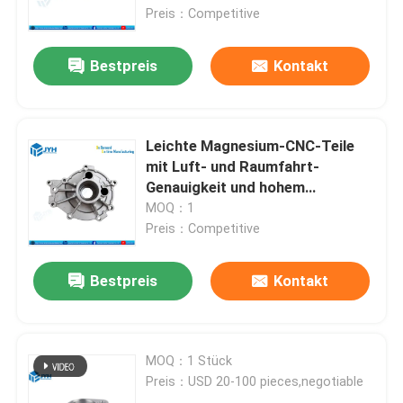
Luftfahrtbeleuchtung
Preis：Competitive
Über uns
Bestpreis
Kontakt
Fabrik-Ausflug
Leichte Magnesium-CNC-Teile
Qualitätskontrolle
mit Luft- und Raumfahrt-
Genauigkeit und hohem
Festigkeits-Gewichtsverhältnis
MOQ：1
Treten Sie mit uns in Verbindung
Preis：Competitive
Nachrichten
Bestpreis
Kontakt
Fälle
MOQ：1 Stück
Preis：USD 20-100 pieces,negotiable
Fordern Sie ein Zitat