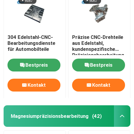
304 Edelstahl-CNC-
Präzise CNC-Drehteile
Bearbeitungsdienste
aus Edelstahl,
für Automobilteile
kundenspezifische
Präzisionsbearbeitung
Bestpreis
Bestpreis
Kontakt
Kontakt
Haus
Dienstleistungen
Magnesiumpräzisionsbearbeitung
(42)
VR-Show