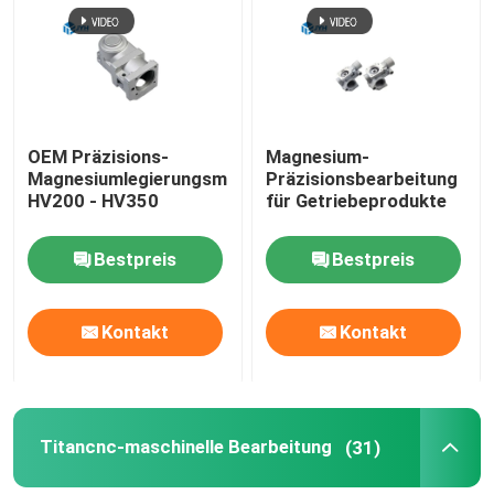
Über uns
Fabrik-Ausflug
OEM Präzisions-
Magnesium-
Magnesiumlegierungsmaschinenfabrik
Präzisionsbearbeitung
HV200 - HV350
für Getriebeprodukte
Qualitätskontrolle
Bestpreis
Bestpreis
Treten Sie mit uns in Verbindung
Kontakt
Kontakt
Nachrichten
Fälle
Titancnc-maschinelle Bearbeitung
(31)
Fordern Sie ein Zitat