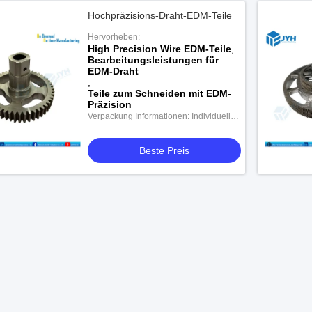
Hochpräzisions-Draht-EDM-Teile
Hervorheben:
High Precision Wire EDM-Teile
,
Bearbeitungsleistungen für
EDM-Draht
,
Teile zum Schneiden mit EDM-
Präzision
Verpackung Informationen: Individuelle
Verpackung
Beste Preis