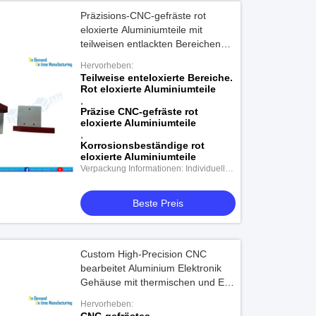
Präzisions-CNC-gefräste rot
eloxierte Aluminiumteile mit
teilweisen entlackten Bereichen
und Korrosionsbeständigkeit
Hervorheben:
Teilweise enteloxierte Bereiche.
Rot eloxierte Aluminiumteile
,
Präzise CNC-gefräste rot
eloxierte Aluminiumteile
,
Korrosionsbeständige rot
eloxierte Aluminiumteile
Verpackung Informationen: Individuelle
Verpackung
Beste Preis
Custom High-Precision CNC
bearbeitet Aluminium Elektronik
Gehäuse mit thermischen und EMI
Abschirmung und Custom
Hervorheben:
Oberflächenveredelung