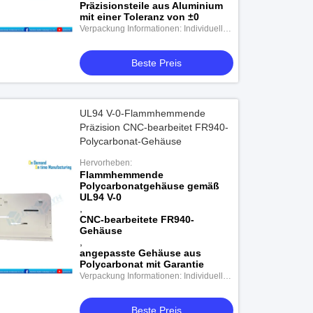
Präzisionsteile aus Aluminium
mit einer Toleranz von ±0
Verpackung Informationen: Individuelle
Verpackung
Beste Preis
UL94 V-0-Flammhemmende
Präzision CNC-bearbeitet FR940-
Polycarbonat-Gehäuse
Hervorheben:
Flammhemmende
Polycarbonatgehäuse gemäß
UL94 V-0
,
CNC-bearbeitete FR940-
Gehäuse
,
angepasste Gehäuse aus
Polycarbonat mit Garantie
Verpackung Informationen: Individuelle
Verpackung
Beste Preis