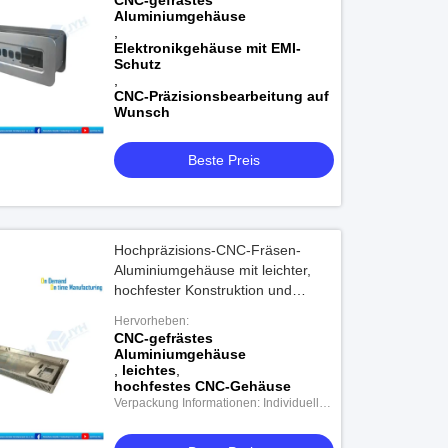
CNC-gefrästes
Aluminiumgehäuse
,
Elektronikgehäuse mit EMI-
Schutz
,
CNC-Präzisionsbearbeitung auf
Wunsch
Beste Preis
Hochpräzisions-CNC-Fräsen-
Aluminiumgehäuse mit leichter,
hochfester Konstruktion und
ausgezeichneter
Hervorheben:
Wärmeleitfähigkeit
CNC-gefrästes
Aluminiumgehäuse
,
leichtes
,
hochfestes CNC-Gehäuse
Verpackung Informationen: Individuelle
Verpackung