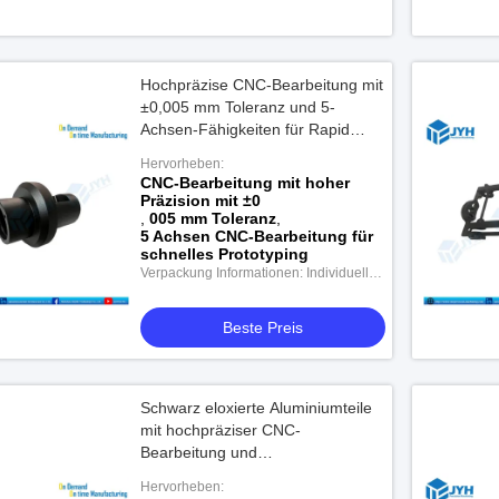
Hochpräzise CNC-Bearbeitung mit
±0,005 mm Toleranz und 5-
Achsen-Fähigkeiten für Rapid
Prototyping
Hervorheben:
CNC-Bearbeitung mit hoher
Präzision mit ±0
,
005 mm Toleranz
,
5 Achsen CNC-Bearbeitung für
schnelles Prototyping
Verpackung Informationen: Individuelle
Verpackung
Beste Preis
Schwarz eloxierte Aluminiumteile
mit hochpräziser CNC-
Bearbeitung und
korrosionsbeständiger Oberfläche
Hervorheben: