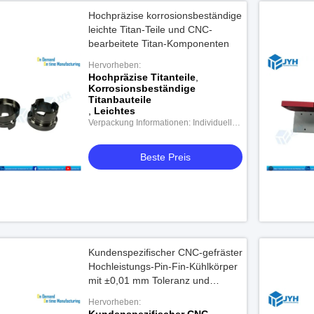
Hochpräzise korrosionsbeständige
leichte Titan-Teile und CNC-
bearbeitete Titan-Komponenten
Hervorheben:
Hochpräzise Titanteile
,
Korrosionsbeständige
Titanbauteile
,
Leichtes
Verpackung Informationen: Individuelle
Verpackung
Beste Preis
Kundenspezifischer CNC-gefräster
Hochleistungs-Pin-Fin-Kühlkörper
mit ±0,01 mm Toleranz und
korrosionsbeständigem
Hervorheben:
Steuergeräteeinschlag