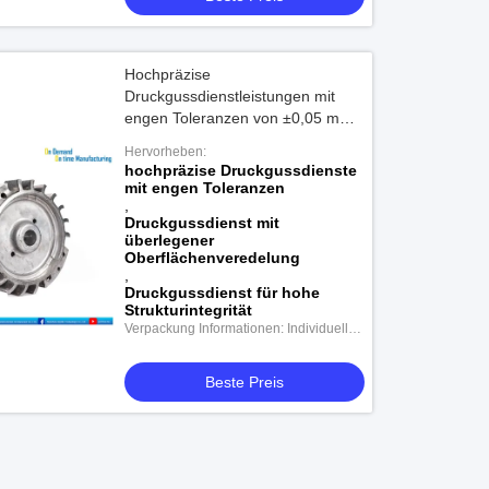
Hochpräzise
Druckgussdienstleistungen mit
engen Toleranzen von ±0,05 mm
und einer hervorragenden
Hervorheben:
Oberflächenbeschaffenheit Ra 0,8
hochpräzise Druckgussdienste
bis 3,2 für hohe strukturelle
mit engen Toleranzen
Integrität
,
Druckgussdienst mit
überlegener
Oberflächenveredelung
,
Druckgussdienst für hohe
Strukturintegrität
Verpackung Informationen: Individuelle
Verpackung
Beste Preis