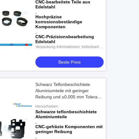
CNC-bearbeitete Teile aus
Edelstahl
,
Hochpräzise
korrosionsbeständige
Komponenten
,
CNC-Präzisionsbearbeitung
Edelstahl
Verpackung Informationen: Individuelle
Verpackung
Beste Preis
Schwarz Teflonbeschichtete
Aluminiumteile mit geringer
Reibung und ±0,005 mm Toleranz
für präzisions-CNC-bearbeitete
Hervorheben:
Komponenten
Schwarze teflonbeschichtete
Aluminiumteile
,
CNC-gefräste Komponenten mit
geringer Reibung
,