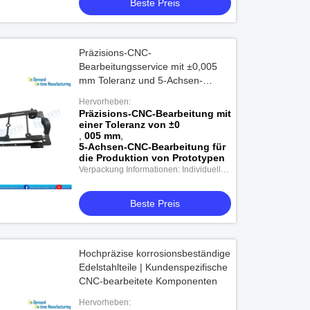
Beste Preis
Präzisions-CNC-
Bearbeitungsservice mit ±0,005
mm Toleranz und 5-Achsen-
Bearbeitung für den
Hervorheben:
Prototypenbau bis zur
Präzisions-CNC-Bearbeitung mit
Massenproduktion
einer Toleranz von ±0
,
005 mm
,
5-Achsen-CNC-Bearbeitung für
die Produktion von Prototypen
Verpackung Informationen: Individuelle
Verpackung
Beste Preis
Hochpräzise korrosionsbeständige
Edelstahlteile | Kundenspezifische
CNC-bearbeitete Komponenten
Hervorheben: