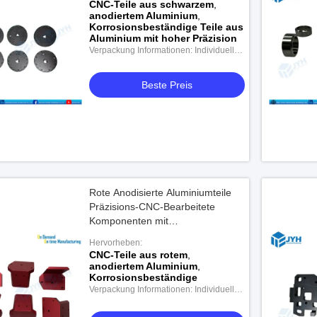
CNC-Teile aus schwarzem
,
anodiertem Aluminium
,
Korrosionsbeständige Teile aus
Aluminium mit hoher Präzision
Verpackung Informationen: Individuelle
Verpackung
Beste Preis
Rote Anodisierte Aluminiumteile
Präzisions-CNC-Bearbeitete
Komponenten mit
Korrosionsbeständigkeit
Hervorheben:
CNC-Teile aus rotem
,
anodiertem Aluminium
,
Korrosionsbeständige
Verpackung Informationen: Individuelle
Verpackung