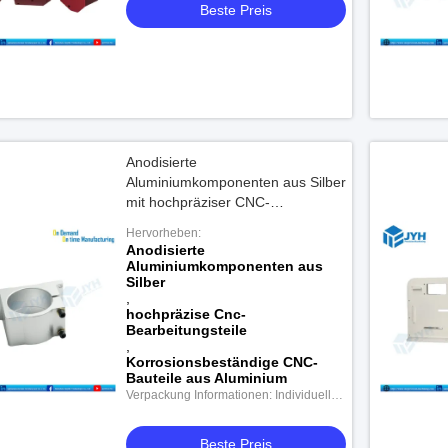
Beste Preis
Anodisierte
Aluminiumkomponenten aus Silber
mit hochpräziser CNC-
Bearbeitung zur
Hervorheben:
Korrosionsbeständigkeit
Anodisierte
Aluminiumkomponenten aus
Silber
,
hochpräzise Cnc-
Bearbeitungsteile
,
Korrosionsbeständige CNC-
Bauteile aus Aluminium
Verpackung Informationen: Individuelle
Verpackung
Beste Preis