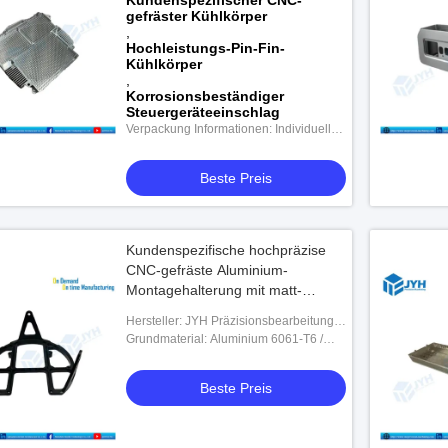
Kundenspezifischer CNC-
gefräster Kühlkörper
,
Hochleistungs-Pin-Fin-
Kühlkörper
,
Korrosionsbeständiger
Steuergeräteeinschlag
Verpackung Informationen: Individuelle
Verpackung
Beste Preis
Kundenspezifische hochpräzise
CNC-gefräste Aluminium-
Montagehalterung mit matt-
schwarzer Eloxierung
Hersteller: JYH Präzisionsbearbeitung
(Shenzhen Jinyihe Technology Co., Ltd)
Grundmaterial: Aluminium 6061-T6 /
7075-T6 (Sonderlegierungen auf
Anfrage erhältlich)
Beste Preis