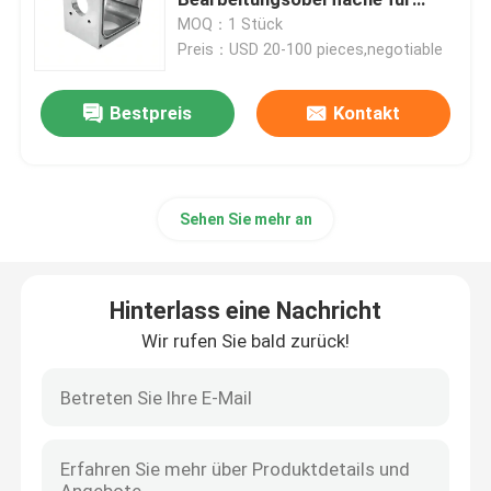
Edelstahl
MOQ：1 Stück
Preis：USD 20-100 pieces,negotiable
cnc-Präzisionsbearbeitung
Bestpreis
Kontakt
Bearbeitungsdienstleistungen Edelstahl CNC
Magnesiumpräzisionsbearbeitung
Sehen Sie mehr an
Titancnc-maschinelle Bearbeitung
Hinterlass eine Nachricht
Maschinelle Bearbeitung CNC der geringen Lautstärke
Wir rufen Sie bald zurück!
Blechbearbeitungsdienst
Cnc-Prägeservice