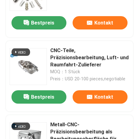
Über uns
Bestpreis
Kontakt
Fabrik-Ausflug
CNC-Teile,
Qualitätskontrolle
Präzisionsbearbeitung, Luft- und
Raumfahrt-Zulieferer
MOQ：1 Stück
Treten Sie mit uns in Verbindung
Preis：USD 20-100 pieces,negotiable
Nachrichten
Bestpreis
Kontakt
Fälle
Metall-CNC-
Präzisionsbearbeitung als
Fordern Sie ein Zitat
Bearbeitungsoberfläche für