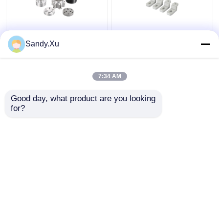
JYH Lieferant für CNC-
Anbieter von
Sandy.Xu
Bearbeitung mit
Maschinenteilen,
niedrigem Volumen
Kleinserien-CNC-
ISO9001 SGS
Bearbeitung
7:34 AM
Zertifikat
Bestpreis
Bestpreis
Good day, what product are you looking 
for?
Kontakt
Kontakt
Sehen Sie mehr an
Startseite
Über uns
Kontakt
Desktop Site
Sitemap
Datenschutzrichtlinie