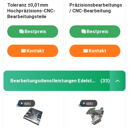
Toleranz ±0,01mm
Präzisionsbearbeitungsk
Hochpräzisions-CNC-
/ CNC-Bearbeitung
Dienstleistungen im Bereich der Aluminium-Extrusion
Bearbeitungsteile
Wire EDM-Dienstleistungen
Bestpreis
Bestpreis
Oberflächenbehandlungsdienstleistungen
Kontakt
Kontakt
Mechanische Montage
Bearbeitungsdienstleistungen Edelstahl CNC
(33)