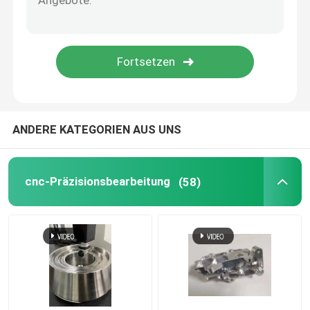
5 Achsen CNC-Bearbeitungsdienste
Plastikspritzenservice
Drehenservice CNC
ANDERE KATEGORIEN AUS UNS
Druckguss-Service
cnc-Präzisionsbearbeitung
(58)
Vakuumguss und schnelle Prototypenfertigung
Benutzerdefinierte 3D-Druckdienste
Herstellung von Schimmelformen nach Maßgabe