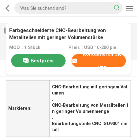
Farbgeschneiderte CNC-Bearbeitung von
2
/
0
Metallteilen mit geringer Volumenstärke
MOQ：1 Stück
Preis：USD 10-200 pieces
Kontaktieren Sie
Bestpreis
uns
PRODUKT-BESCHREIBUNG
CNC-Bearbeitung mit geringem Vol
umen
,
CNC-Bearbeitung von Metallteilen i
Markieren:
n geringer Volumenmenge
,
Bearbeitungsteile CNC ISO9001 me
tall