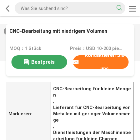
CNC-Bearbeitung mit niedrigem Volumen
2
/
0
MOQ：1 Stück
Preis：USD 10-200 pieces
Kontaktieren Sie
Bestpreis
uns
PRODUKT-BESCHREIBUNG
CNC-Bearbeitung für kleine Menge
n
,
Lieferant für CNC-Bearbeitung von
Markieren:
Metallen mit geringer Volumenmen
ge
,
Dienstleistungen der Maschinenbe
arbeitung für kleine Chargen