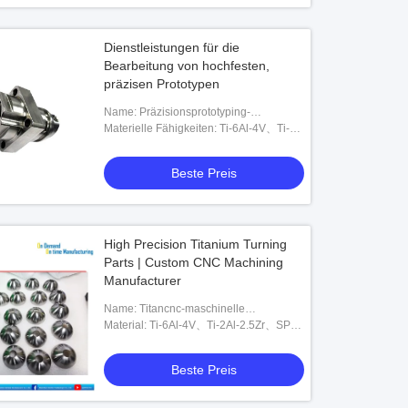
Dienstleistungen für die
Bearbeitung von hochfesten,
präzisen Prototypen
Name: Präzisionsprototyping-
Bearbeitung
Materielle Fähigkeiten: Ti-6Al-4V、Ti-
5Al-2.5Sn、Ti-2Al-2.5Zr und anpassbar
Beste Preis
High Precision Titanium Turning
Parts | Custom CNC Machining
Manufacturer
Name: Titancnc-maschinelle
Bearbeitung
Material: Ti-6Al-4V、Ti-2Al-2.5Zr、SP-
700、Ti-6242、Ti-10-5-3、Ti-1023、
BT9、BT20、IMI829、IMI834 oder
Beste Preis
anpassbar