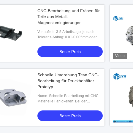
CNC-Bearbeitung und Fräsen für
Teile aus Metall-
Magnesiumlegierungen
Vorlaufzeit: 3-5 Arbeitstage, je nach
Zeichnung des Kunden
Toleranz-Antrag: 0.01-0.005mm oder
kann angepasst werden
Beste Preis
Video
Schnelle Umdrehung Titan CNC-
Bearbeitung für Druckbehälter
Prototyp
Name: Schnelle Bearbeitung mit CNC-
Bearbeitung von Titan
Materielle Fähigkeiten: Bei der
Verwendung von Ti-6Al-4V、Ti-2Al-
2.5Zr、Ti-Mo-Ni、Ti-Pd、SP-700、Ti-
Beste Preis
6242、Ti-10-5-3、Ti-1023、BT9、BT