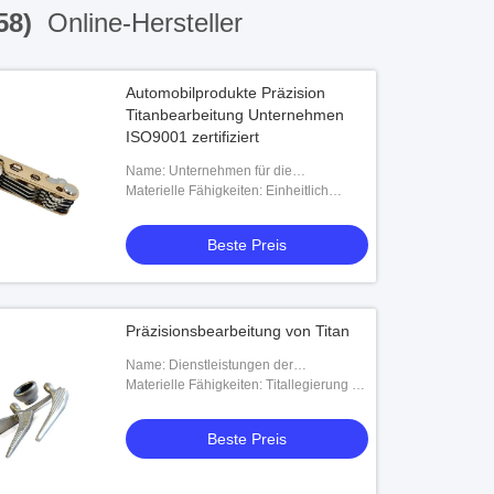
58)
Online-Hersteller
Automobilprodukte Präzision
Titanbearbeitung Unternehmen
ISO9001 zertifiziert
Name: Unternehmen für die
Präzisionsbearbeitung von Titan
Materielle Fähigkeiten: Einheitlich
erhältlich für die Herstellung von
Schrauben, Schrauben, Schrauben,
Beste Preis
Schrauben, Schrauben
Präzisionsbearbeitung von Titan
Name: Dienstleistungen der
Präzisionsbearbeitung von Titan
Materielle Fähigkeiten: Titallegierung Ti-
6Al-4V、TitaniumTi-2Al-2.5Zr、Ti-Mo-
Ni、Ti-Pd、SP-700、Ti-6242、Ti-10-5-
Beste Preis
3、Ti-1023、BT9、BT