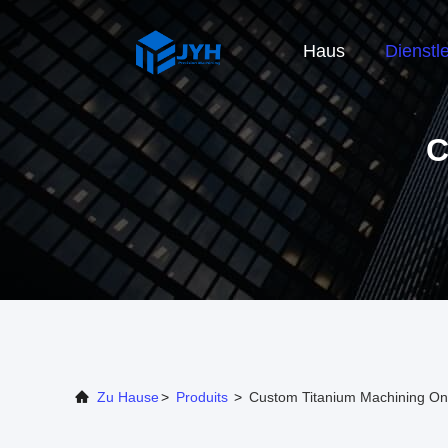
Haus
Dienstl
C
Zu Hause
>
Produits
>
Custom Titanium Machining Onl