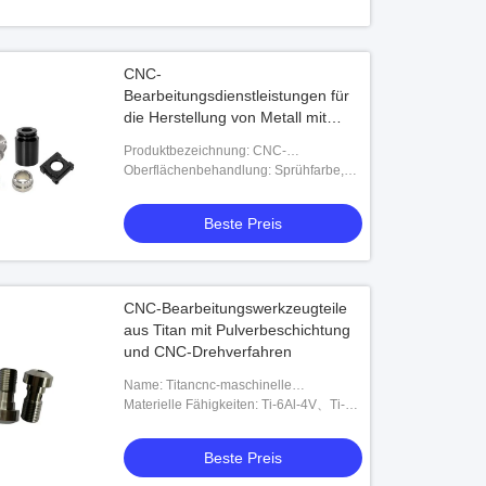
CNC-
Bearbeitungsdienstleistungen für
die Herstellung von Metall mit
einer Toleranz von 0,01 mm
Produktbezeichnung: CNC-
Bearbeitungsdienste für Präzisionsteile
Oberflächenbehandlung: Sprühfarbe,
Pulver, Beschichtung, Galvanisierung,
Polieren, Oxidation
Beste Preis
CNC-Bearbeitungswerkzeugteile
aus Titan mit Pulverbeschichtung
und CNC-Drehverfahren
Name: Titancnc-maschinelle
Bearbeitung
Materielle Fähigkeiten: Ti-6Al-4V、Ti-
2Al-2.5Zr、SP-700、Ti-6242、Ti-10-5-
3、Ti-1023、BT9、BT20、IMI829、
Beste Preis
IMI834 oder anpassbar