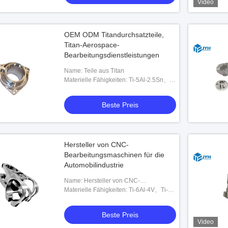
Video
OEM ODM Titandurchsatzteile,
Titan-Aerospace-
Bearbeitungsdienstleistungen
Name: Teile aus Titan
Materielle Fähigkeiten: Ti-5Al-2.5Sn、
Zr、Ti-32Mo、Ti-Mo-Ni、Ti-Pd、SP-
700、Ti-6242、Ti-10-5-3、Ti-1023、
Beste Preis
BT9、BT20 oder anpassbar
Hersteller von CNC-
Bearbeitungsmaschinen für die
Automobilindustrie
Name: Hersteller von CNC-
Bearbeitungsmaschinen für Titan
Materielle Fähigkeiten: Ti-6Al-4V、Ti-
5Al-2.5Sn、Ti-2Al-2.5Zr und anpassbar
Beste Preis
Video