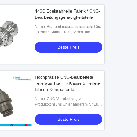
440C Edelstahlteile Fabrik / CNC-
Bearbeitungsgenauigkeitsteile
Name: Bearbeitungspräzisionsteile Cnc
Toleranz-Antrag: +/- 0,02 mm und
entsprechend Ihrer Zeichnung
Beste Preis
Hochpräzise CNC-Bearbeitete
Teile aus Titan Ti-Klasse 5 Perlen-
Blasen-Komponenten
Name: CNC-Verarbeitung von
Titanlegierungen
Produktkonsum: Unter anderem für Luft-
und Raumfahrt, medizinische und
industrielle Anwendungen
Beste Preis