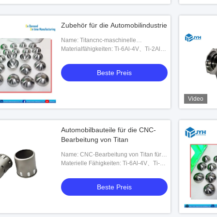
Zubehör für die Automobilindustrie
Name: Titancnc-maschinelle
Bearbeitung
Materialfähigkeiten: Ti-6Al-4V、Ti-2Al-
2.5Zr、SP-700、Ti-6242、Ti-10-5-3、
Ti-1023、BT9、BT20、IMI829、IMI834
Beste Preis
oder anpassbar
Video
Automobilbauteile für die CNC-
Bearbeitung von Titan
Name: CNC-Bearbeitung von Titan für
Automobilteile
Materielle Fähigkeiten: Ti-6Al-4V、Ti-
2Al-2.5Zr、SP-700、Ti-6242、Ti-10-5-
3、Ti-1023、BT9、BT20、IMI829、
Beste Preis
IMI834 oder anpassbar