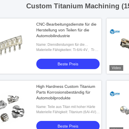
Custom Titanium Machining (1
CNC-Bearbeitungsdienste für die
Herstellung von Teilen für die
Automobilindustrie
Name: Dienstleistungen für die
Bearbeitung von Titan
Materielle Fähigkeiten: Ti-6Al-4V、Ti-
2Al-2.5Zr、SP-700、Ti-6242、Ti-10-5-
3、Ti-1023、BT9、BT20、IMI829、
Beste Preis
IMI834 oder anpassbar
Video
High Hardness Custom Titanium
Parts Korrosionsbeständig für
Automobilprodukte
Name: Teile aus Titan mit hoher Härte
Materielle Fähigkeit: Titanium (6Al-4V)、
Ti-2Al-2.5Zr、Ti-32Mo、Ti-Mo-Ni、Ti-
Pd、SP-700、Ti-6242、Ti-10-5-3 kann
Beste Preis
ausgewählt werde