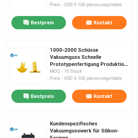
Preis：USD 5-100 pieces,negotiable
Über uns
Bestpreis
Kontakt
Fabrik-Ausflug
1000-2000 Schüsse
Qualitätskontrolle
Vakuumguss Schnelle
Prototypenfertigung Produktion
in geringer Menge
MOQ：10 Stück
Treten Sie mit uns in Verbindung
Preis：USD 5-100 pieces,negotiable
Nachrichten
Bestpreis
Kontakt
Fälle
Kundenspezifisches
Vakuumgusswerk für Silikon-
Fordern Sie ein Zitat
Formen