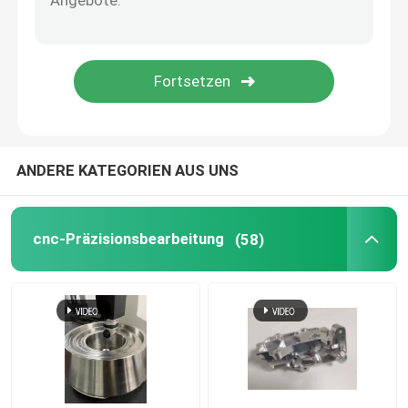
5 Achsen CNC-Bearbeitungsdienste
Plastikspritzenservice
Drehenservice CNC
ANDERE KATEGORIEN AUS UNS
Druckguss-Service
cnc-Präzisionsbearbeitung
(58)
Vakuumguss und schnelle Prototypenfertigung
Benutzerdefinierte 3D-Druckdienste
Herstellung von Schimmelformen nach Maßgabe