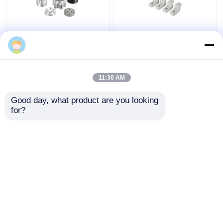
JYH Lieferant für CNC-
Anbieter von
Bearbeitung mit
Maschinenteilen,
niedrigem Volumen
Kleinserien-CNC-
ISO9001 SGS
Bearbeitung
11:30 AM
Zertifikat
Bestpreis
Bestpreis
Good day, what product are you looking 
for?
Kontakt
Kontakt
Sehen Sie mehr an
Startseite
Über uns
Kontakt
Desktop Site
Sitemap
Datenschutzrichtlinie