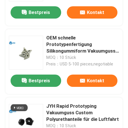
Bestpreis
Kontakt
OEM schnelle
Prototypenfertigung
Silikongummiform Vakuumguss
Polyurethanguss
MOQ：10 Stück
Preis：USD 5-100 pieces,negotiable
Bestpreis
Kontakt
Haus
JYH Rapid Prototyping
Dienstleistungen
Vakuumguss Custom
Polyurethanteile für die Luftfahrt
VR-Show
MOQ：10 Stück