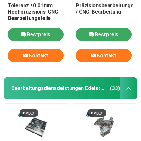
Toleranz ±0,01mm
Präzisionsbearbeitungsk
Hochpräzisions-CNC-
/ CNC-Bearbeitung
Dienstleistungen im Bereich der Aluminium-Extrusion
Bearbeitungsteile
Wire EDM-Dienstleistungen
Bestpreis
Bestpreis
Oberflächenbehandlungsdienstleistungen
Kontakt
Kontakt
Mechanische Montage
Bearbeitungsdienstleistungen Edelstahl CNC
(33)