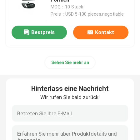
MOQ：10 Stück
Preis：USD 5-100 pieces,negotiable
cnc-Präzisionsbearbeitung
Bestpreis
Kontakt
Bearbeitungsdienstleistungen Edelstahl CNC
Magnesiumpräzisionsbearbeitung
Sehen Sie mehr an
Titancnc-maschinelle Bearbeitung
Hinterlass eine Nachricht
Maschinelle Bearbeitung CNC der geringen Lautstärke
Wir rufen Sie bald zurück!
Blechbearbeitungsdienst
Cnc-Prägeservice