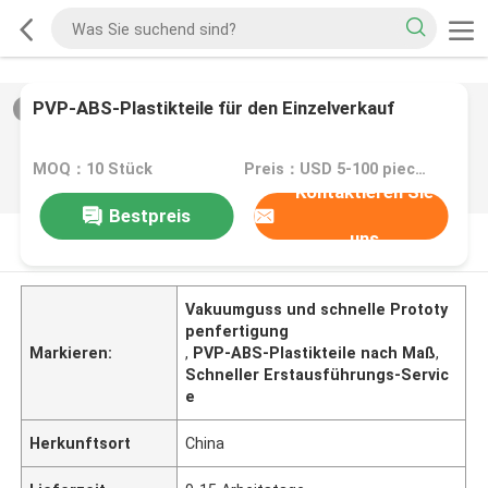
PVP-ABS-Plastikteile für den Einzelverkauf
2
/
0
MOQ：10 Stück
Preis：USD 5-100 pieces,negotiable
Kontaktieren Sie
Bestpreis
uns
PRODUKT-BESCHREIBUNG
Vakuumguss und schnelle Prototy
penfertigung
Markieren:
,
PVP-ABS-Plastikteile nach Maß
,
Schneller Erstausführungs-Servic
e
Herkunftsort
China