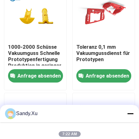
1000-2000 Schüsse
Toleranz 0,1 mm
Vakuumguss Schnelle
Vakuumgussdienst für
Prototypenfertigung
Prototypen
Produktion in geringer
Menge
Anfrage absenden
Anfrage absenden
Haus
Sandy.Xu
Dienstleistungen
7:22 AM
VR-Show