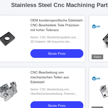
Stainless Steel Cnc Machining Part
OEM kundenspezifische Edelstahl-
CNC-Bearbeitete Teile Präzision
mit hoher Toleranz
Name: CNC-Bearbeitungsteile aus
Edelstahl
3D-Dateien: Wir brauchen die
Formatdateien von X-T / STP / IGS
Beste Preis
Video
CNC-Bearbeitung von
mechanischen Teilen aus
Edelstahl
Name: CNC-Bearbeitung von
mechanischen Teilen aus Edelstahl
Oberflächenbearbeitung: Polieren,
Ni/Cr/Zinkplattieren, Pulverbeschichtung
Beste Preis