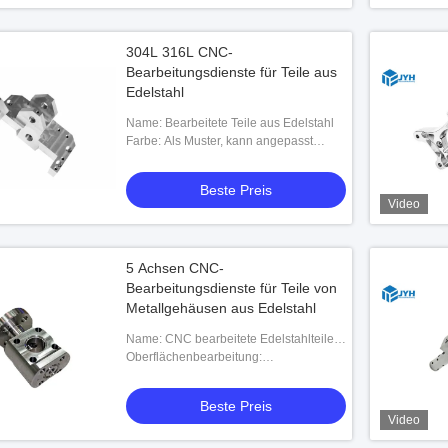
304L 316L CNC-
Bearbeitungsdienste für Teile aus
Edelstahl
Name: Bearbeitete Teile aus Edelstahl
Farbe: Als Muster, kann angepasst
werden
Beste Preis
Video
5 Achsen CNC-
Bearbeitungsdienste für Teile von
Metallgehäusen aus Edelstahl
Name: CNC bearbeitete Edelstahlteile
maschinell
Oberflächenbearbeitung:
Elektroplattierung, Passivierung,
Schwarzbeschichtung, Anodisierung,
Beste Preis
Sandstrahlen, Polieren und so w
Video