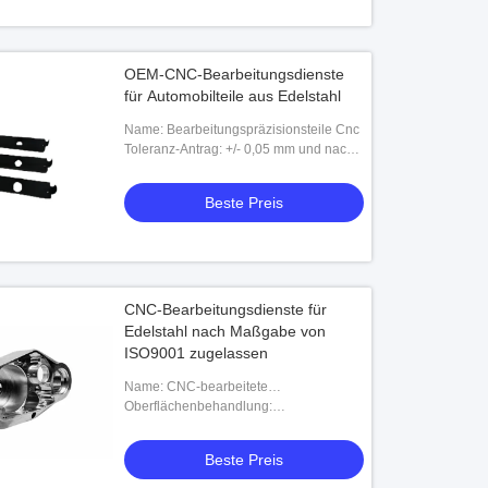
OEM-CNC-Bearbeitungsdienste
für Automobilteile aus Edelstahl
Name: Bearbeitungspräzisionsteile Cnc
Toleranz-Antrag: +/- 0,05 mm und nach
Ihrer Zeichnung
Beste Preis
CNC-Bearbeitungsdienste für
Edelstahl nach Maßgabe von
ISO9001 zugelassen
Name: CNC-bearbeitete
Edelstahlproben
Oberflächenbehandlung:
Elektroplatzierung, Passivierung,
Schwarzbeschichtung, Anodisierung,
Beste Preis
Sandstrahlen, Polieren und so w