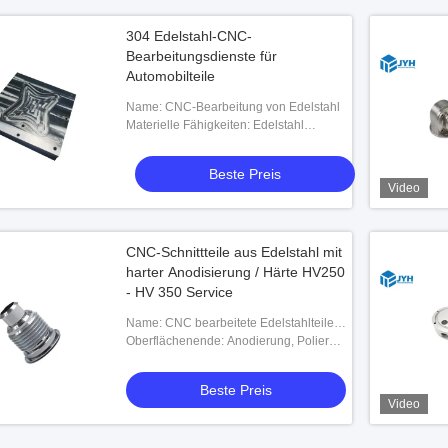
304 Edelstahl-CNC-
Bearbeitungsdienste für
Automobilteile
Name: CNC-Bearbeitung von Edelstahl
Materielle Fähigkeiten: Edelstahl
316/304/P20/Kohlenstoffstahl/kaltgewalztes
Stahl usw.
Beste Preis
Video
CNC-Schnittteile aus Edelstahl mit
harter Anodisierung / Härte HV250
- HV 350 Service
Name: CNC bearbeitete Edelstahlteile
maschinell
Oberflächenende: Anodierung, Polieren,
Zinkplattieren, Anodieren,
Pulverbeschichtung
Beste Preis
Video