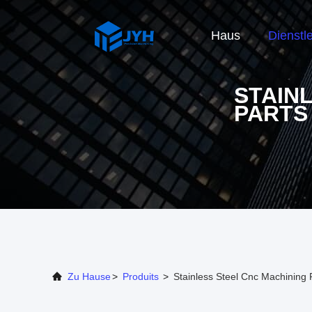
Haus
Dienstl
STAIN
PARTS
Zu Hause
>
Produits
>
Stainless Steel Cnc Machining P