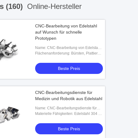
s (160)
Online-Hersteller
CNC-Bearbeitung von Edelstahl
auf Wunsch für schnelle
Prototypen
Name: CNC-Bearbeitung von Edelstahl
auf Wunsch für schnelle Prototypen
Flächenanforderung: Bürsten, Plattieren,
Sandblasen, Schwarzen und nach
Zeichnung
Beste Preis
CNC-Bearbeitungsdienste für
Medizin und Robotik aus Edelstahl
Name: CNC-Bearbeitungsdienste für
Medizin und Robotik aus Edelstahl
Materielle Fähigkeiten: Edelstahl 304 L /
316 / P20 / Kohlenstoffstahl / und 17-4
SS usw.
Beste Preis