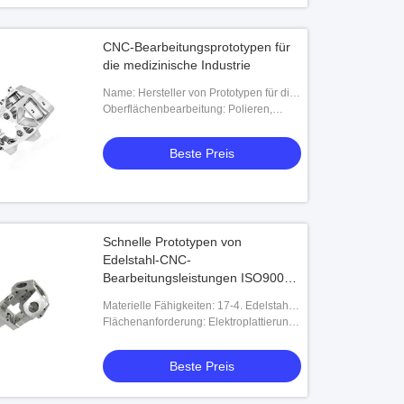
CNC-Bearbeitungsprototypen für
die medizinische Industrie
Name: Hersteller von Prototypen für die
CNC-Bearbeitung
Oberflächenbearbeitung: Polieren,
Zinkplattieren, Pulverbeschichtung
Beste Preis
Schnelle Prototypen von
Edelstahl-CNC-
Bearbeitungsleistungen ISO9001
zertifiziert
Materielle Fähigkeiten: 17-4. Edelstahl
304 / Edelstahl 316 / P20
Flächenanforderung: Elektroplattierung,
Kohlenstoffstahl usw.
Passivierung, Schwarzbeschichtung,
Anodisierung, Sandstrahlen, Polieren
Beste Preis
und so w