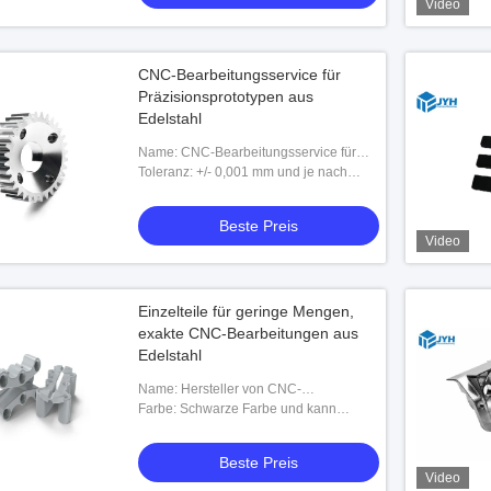
Video
CNC-Bearbeitungsservice für
Präzisionsprototypen aus
Edelstahl
Name: CNC-Bearbeitungsservice für
Präzisionsprototypen aus Edelstahl
Toleranz: +/- 0,001 mm und je nach
Bedarf
Beste Preis
Video
Einzelteile für geringe Mengen,
exakte CNC-Bearbeitungen aus
Edelstahl
Name: Hersteller von CNC-
Bearbeitungen aus Edelstahl
Farbe: Schwarze Farbe und kann
angepasst werden
Beste Preis
Video