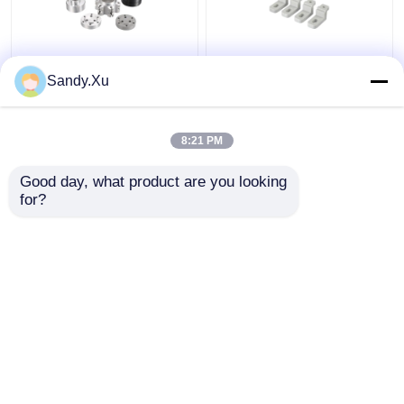
JYH Lieferant für CNC-
Anbieter von
Sandy.Xu
Bearbeitung mit
Maschinenteilen,
niedrigem Volumen
Kleinserien-CNC-
ISO9001 SGS
Bearbeitung
8:21 PM
Zertifikat
Bestpreis
Bestpreis
Good day, what product are you looking 
for?
Kontakt
Kontakt
Sehen Sie mehr an
Startseite
Über uns
Kontakt
Desktop Site
Sitemap
Datenschutzrichtlinie