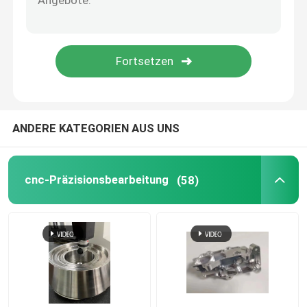
5 Achsen CNC-Bearbeitungsdienste
Plastikspritzenservice
Drehenservice CNC
ANDERE KATEGORIEN AUS UNS
Druckguss-Service
cnc-Präzisionsbearbeitung
(58)
Vakuumguss und schnelle Prototypenfertigung
Benutzerdefinierte 3D-Druckdienste
Herstellung von Schimmelformen nach Maßgabe