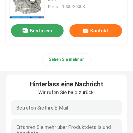
Preis：1000-2000$
cnc-Präzisionsbearbeitung
Bestpreis
Kontakt
Bearbeitungsdienstleistungen Edelstahl CNC
Magnesiumpräzisionsbearbeitung
Sehen Sie mehr an
Titancnc-maschinelle Bearbeitung
Hinterlass eine Nachricht
Maschinelle Bearbeitung CNC der geringen Lautstärke
Wir rufen Sie bald zurück!
Blechbearbeitungsdienst
Cnc-Prägeservice