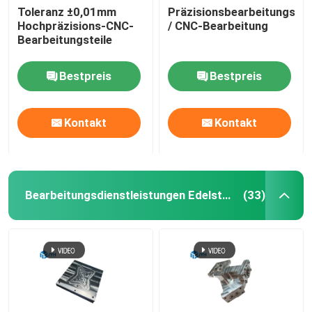
Toleranz ±0,01mm
Präzisionsbearbeitungsk
Hochpräzisions-CNC-
/ CNC-Bearbeitung
Dienstleistungen im Bereich der Aluminium-Extrusion
Bearbeitungsteile
Wire EDM-Dienstleistungen
Bestpreis
Bestpreis
Oberflächenbehandlungsdienstleistungen
Kontakt
Kontakt
Mechanische Montage
Bearbeitungsdienstleistungen Edelstahl CNC
(33)