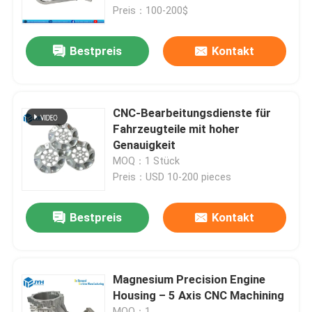
Preis：100-200$
Über uns
Bestpreis
Kontakt
Fabrik-Ausflug
CNC-Bearbeitungsdienste für
Qualitätskontrolle
Fahrzeugteile mit hoher
Genauigkeit
MOQ：1 Stück
Treten Sie mit uns in Verbindung
Preis：USD 10-200 pieces
Nachrichten
Bestpreis
Kontakt
Fälle
Magnesium Precision Engine
Housing – 5 Axis CNC Machining
Fordern Sie ein Zitat
MOQ：1