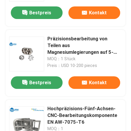
Bestpreis
Kontakt
Präzisionsbearbeitung von
Teilen aus
Magnesiumlegierungen auf 5-
Achsenbasis
MOQ：1 Stück
Preis：USD 10-200 pieces
Bestpreis
Kontakt
Haus
Hochpräzisions-Fünf-Achsen-
Dienstleistungen
CNC-Bearbeitungskomponente
EN AW-7075-T6
VR-Show
MOQ：1