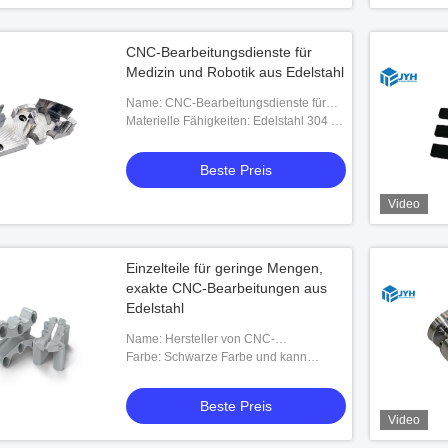
CNC-Bearbeitungsdienste für
Medizin und Robotik aus Edelstahl
Name: CNC-Bearbeitungsdienste für
Medizin und Robotik aus Edelstahl
Materielle Fähigkeiten: Edelstahl 304 L /
316 / P20 / Kohlenstoffstahl / und 17-4
SS usw.
Beste Preis
Video
Einzelteile für geringe Mengen,
exakte CNC-Bearbeitungen aus
Edelstahl
Name: Hersteller von CNC-
Bearbeitungen aus Edelstahl
Farbe: Schwarze Farbe und kann
angepasst werden
Beste Preis
Video