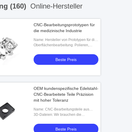
ng (160)
Online-Hersteller
CNC-Bearbeitungsprototypen für
die medizinische Industrie
Name: Hersteller von Prototypen für die
CNC-Bearbeitung
Oberflächenbearbeitung: Polieren,
Zinkplattieren, Pulverbeschichtung
Beste Preis
OEM kundenspezifische Edelstahl-
CNC-Bearbeitete Teile Präzision
mit hoher Toleranz
Name: CNC-Bearbeitungsteile aus
Edelstahl
3D-Dateien: Wir brauchen die
Formatdateien von X-T / STP / IGS
Beste Preis