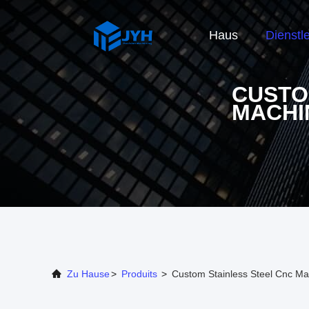
Haus
Dienstl
CUSTO
MACHI
Zu Hause
>
Produits
>
Custom Stainless Steel Cnc Mac