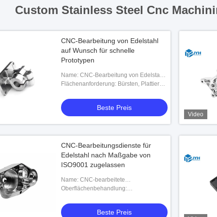
Custom Stainless Steel Cnc Machini
CNC-Bearbeitung von Edelstahl
auf Wunsch für schnelle
Prototypen
Name: CNC-Bearbeitung von Edelstahl
auf Wunsch für schnelle Prototypen
Flächenanforderung: Bürsten, Plattieren,
Sandblasen, Schwarzen und nach
Zeichnung
Beste Preis
Video
CNC-Bearbeitungsdienste für
Edelstahl nach Maßgabe von
ISO9001 zugelassen
Name: CNC-bearbeitete
Edelstahlproben
Oberflächenbehandlung:
Elektroplatzierung, Passivierung,
Schwarzbeschichtung, Anodisierung,
Beste Preis
Sandstrahlen, Polieren und so w