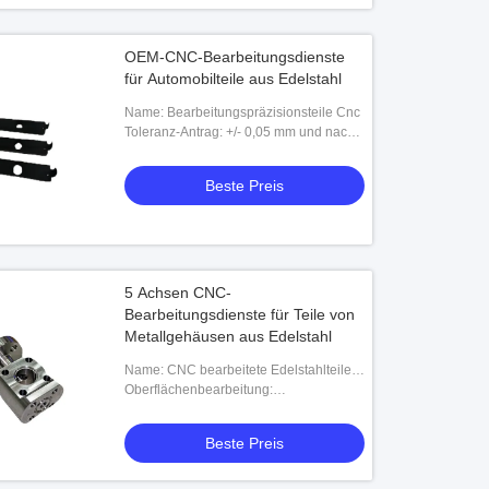
OEM-CNC-Bearbeitungsdienste
für Automobilteile aus Edelstahl
Name: Bearbeitungspräzisionsteile Cnc
Toleranz-Antrag: +/- 0,05 mm und nach
Ihrer Zeichnung
Beste Preis
5 Achsen CNC-
Bearbeitungsdienste für Teile von
Metallgehäusen aus Edelstahl
Name: CNC bearbeitete Edelstahlteile
maschinell
Oberflächenbearbeitung:
Elektroplattierung, Passivierung,
Schwarzbeschichtung, Anodisierung,
Beste Preis
Sandstrahlen, Polieren und so w