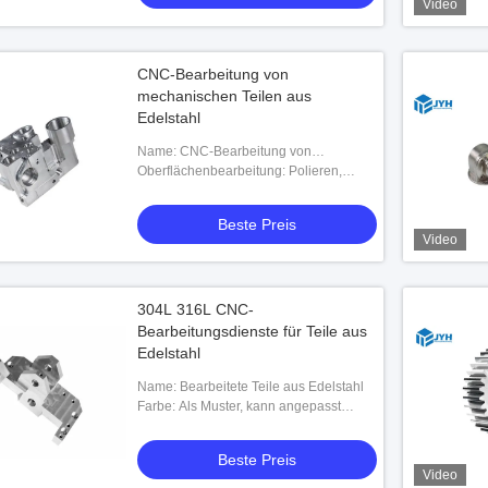
Video
CNC-Bearbeitung von
mechanischen Teilen aus
Edelstahl
Name: CNC-Bearbeitung von
mechanischen Teilen aus Edelstahl
Oberflächenbearbeitung: Polieren,
Ni/Cr/Zinkplattieren, Pulverbeschichtung
Beste Preis
Video
304L 316L CNC-
Bearbeitungsdienste für Teile aus
Edelstahl
Name: Bearbeitete Teile aus Edelstahl
Farbe: Als Muster, kann angepasst
werden
Beste Preis
Video