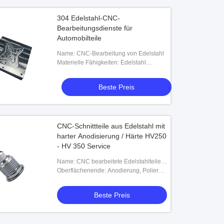
304 Edelstahl-CNC-
Bearbeitungsdienste für
Automobilteile
Name: CNC-Bearbeitung von Edelstahl
Materielle Fähigkeiten: Edelstahl
316/304/P20/Kohlenstoffstahl/kaltgewalztes
Stahl usw.
Beste Preis
CNC-Schnittteile aus Edelstahl mit
harter Anodisierung / Härte HV250
- HV 350 Service
Name: CNC bearbeitete Edelstahlteile
maschinell
Oberflächenende: Anodierung, Polieren,
Zinkplattieren, Anodieren,
Pulverbeschichtung
Beste Preis