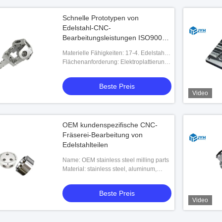
Schnelle Prototypen von
Edelstahl-CNC-
Bearbeitungsleistungen ISO9001
zertifiziert
Materielle Fähigkeiten: 17-4. Edelstahl
304 / Edelstahl 316 / P20
Flächenanforderung: Elektroplattierung,
Kohlenstoffstahl usw.
Passivierung, Schwarzbeschichtung,
Anodisierung, Sandstrahlen, Polieren
Beste Preis
und so w
Video
OEM kundenspezifische CNC-
Fräserei-Bearbeitung von
Edelstahlteilen
Name: OEM stainless steel milling parts
Material: stainless steel, aluminum,
brass, etc
Beste Preis
Video