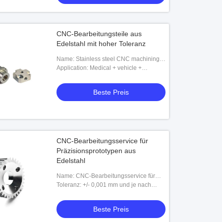
CNC-Bearbeitungsteile aus
Edelstahl mit hoher Toleranz
Name: Stainless steel CNC machining
parts
Application: Medical + vehicle +
automation equipment industry
Beste Preis
CNC-Bearbeitungsservice für
Präzisionsprototypen aus
Edelstahl
Name: CNC-Bearbeitungsservice für
Präzisionsprototypen aus Edelstahl
Toleranz: +/- 0,001 mm und je nach
Bedarf
Beste Preis