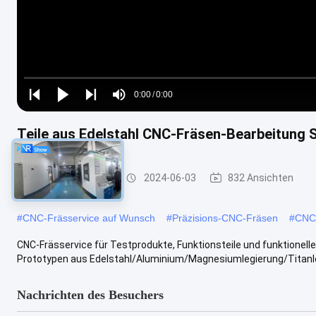
Loaded
:
0%
0:00
/
0:00
Play
Play
Play
Mute
Current
Duration
next
next
Teile aus Edelstahl CNC-Fräsen-Bearbeitung 
Time
Cnc-Prägeservice
2024-06-03
832 Ansichten
#
CNC-Frässervice auf Wunsch
#
Präzisions-CNC-Fräsen
#
CNC-
CNC-Frässervice für Testprodukte, Funktionsteile und funktionell
Prototypen aus Edelstahl/Aluminium/Magnesiumlegierung/Titanlegi
Nachrichten des Besuchers