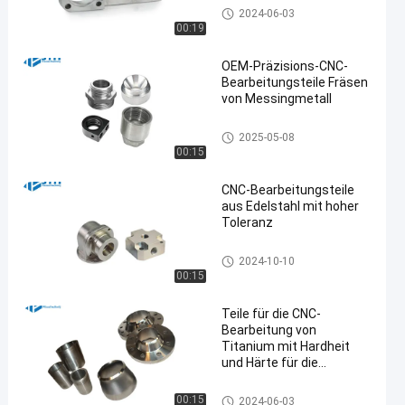
Cnc-Prägeservice
2024-06-03
00:19
OEM-Präzisions-CNC-
Bearbeitungsteile Fräsen
von Messingmetall
en
Cnc-Prägeservice
2025-05-08
00:15
CNC-Bearbeitungsteile
aus Edelstahl mit hoher
Toleranz
Bearbeitungsdienstleistungen
2024-10-10
Edelstahl CNC
00:15
Teile für die CNC-
Bearbeitung von
Titanium mit Hardheit
und Härte für die
Automobilindustrie
Titancnc-maschinelle Bearbeit
00:15
2024-06-03