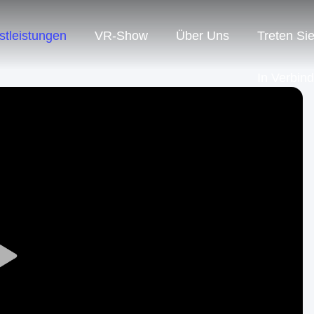
stleistungen
VR-Show
Über Uns
Treten Si
In Verbin
Play
Video