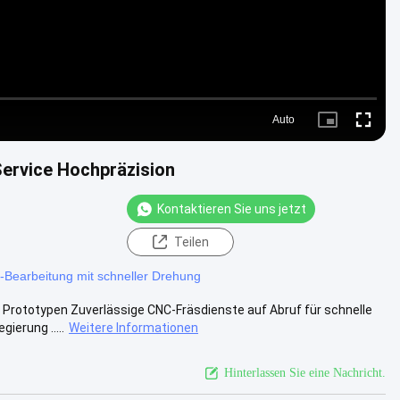
Auto
Picture-
Fullscre
in-
Picture
Service Hochpräzision
Kontaktieren Sie uns jetzt
Teilen
Bearbeitung mit schneller Drehung
e Prototypen Zuverlässige CNC-Fräsdienste auf Abruf für schnelle
erung .....
Weitere Informationen
Hinterlassen Sie eine Nachricht.