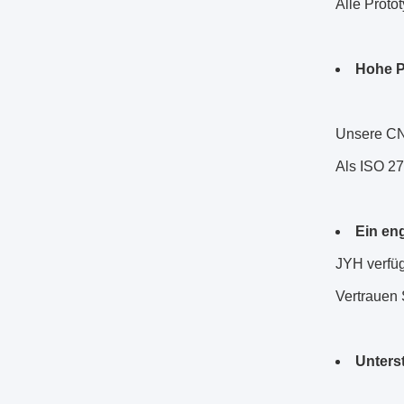
Alle Proto
Hohe P
Unsere CNC
Als ISO 27
Ein en
JYH verfüg
Vertrauen 
Unters