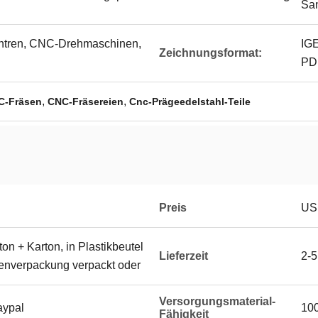
San
ntren, CNC-Drehmaschinen,
IG
Zeichnungsformat:
PD
,
,
NC-Fräsen
CNC-Fräsereien
Cnc-Prägeedelstahl-Teile
Preis
US
on + Karton, in Plastikbeutel
Lieferzeit
2-5
ßenverpackung verpackt oder
Versorgungsmaterial-
aypal
100
Fähigkeit