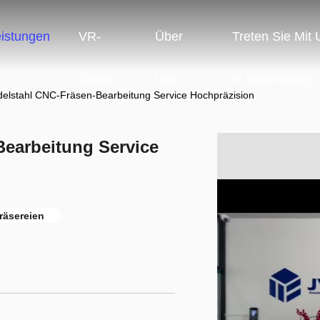
eistungen
VR-
Über
Treten Sie Mit
Show
Uns
In Verbindung
Edelstahl CNC-Fräsen-Bearbeitung Service Hochpräzision
Bearbeitung Service
räsereien