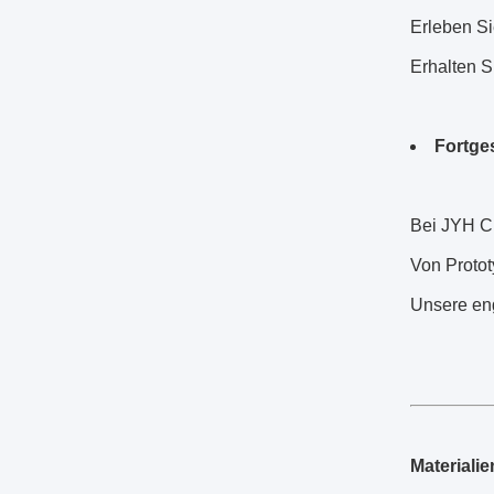
Erleben Si
Erhalten S
Fortge
Bei JYH C
Von Protot
Unsere eng
Materiali