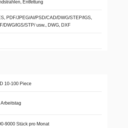
dstrahlen, Entfettung
ES, PDF/JPEG/AI/PSD/CAD/DWG/STEP/IGS,
F/DWG/IGS/STP/ usw., DWG, DXF
D 10-100 Piece
 Arbeitstag
0-9000 Stück pro Monat