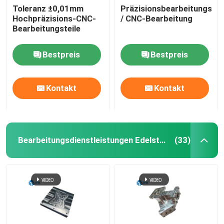
Toleranz ±0,01mm
Präzisionsbearbeitungsk
Hochpräzisions-CNC-
/ CNC-Bearbeitung
Dienstleistungen im Bereich der Aluminium-Extrusion
Bearbeitungsteile
Wire EDM-Dienstleistungen
Bestpreis
Bestpreis
Oberflächenbehandlungsdienstleistungen
Kontakt
Kontakt
Mechanische Montage
Bearbeitungsdienstleistungen Edelstahl CNC
(33)