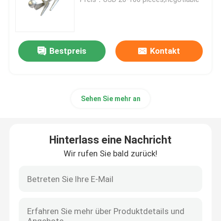
cnc-Präzisionsbearbeitung
Bestpreis
Kontakt
Bearbeitungsdienstleistungen Edelstahl CNC
Magnesiumpräzisionsbearbeitung
Sehen Sie mehr an
Titancnc-maschinelle Bearbeitung
Hinterlass eine Nachricht
Maschinelle Bearbeitung CNC der geringen Lautstärke
Wir rufen Sie bald zurück!
Blechbearbeitungsdienst
Cnc-Prägeservice