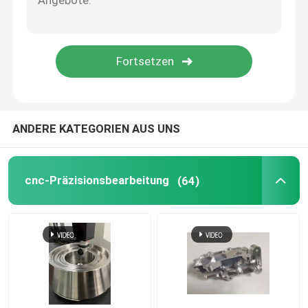
5 Achsen CNC-Bearbeitungsdienste
Plastikspritzenservice
Drehenservice CNC
ANDERE KATEGORIEN AUS UNS
Druckguss-Service
cnc-Präzisionsbearbeitung
(64)
Vakuumguss und schnelle Prototypenfertigung
Benutzerdefinierte 3D-Druckdienste
Herstellung von Schimmelformen nach Maßgabe