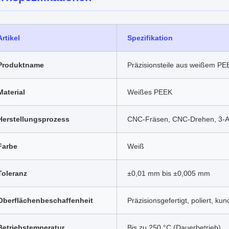
Artikel
Spezifikation
Produktname
Präzisionsteile aus weißem PE
Material
Weißes PEEK
Herstellungsprozess
CNC-Fräsen, CNC-Drehen, 3-A
Farbe
Weiß
Toleranz
±0,01 mm bis ±0,005 mm
Oberflächenbeschaffenheit
Präzisionsgefertigt, poliert, k
Betriebstemperatur
Bis zu 250 °C (Dauerbetrieb)