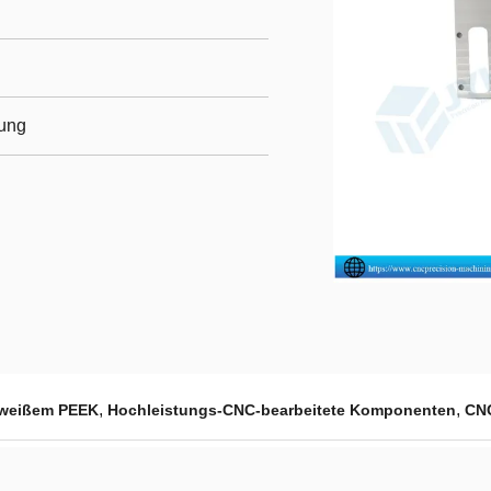
zung
,
,
s weißem PEEK
Hochleistungs-CNC-bearbeitete Komponenten
CNC