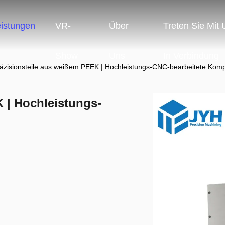
eistungen
VR-
Über
Treten Sie Mit
Show
Uns
In Verbindung
äzisionsteile aus weißem PEEK | Hochleistungs-CNC-bearbeitete Kom
 | Hochleistungs-