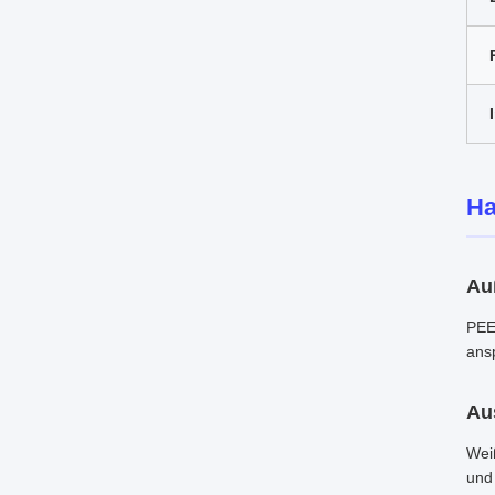
Ha
Au
PEEK
ans
Au
Wei
und