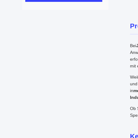
Pr
Bei
Anw
erf
mit 
Weiß
und 
in
me
Ind
Ob S
Spez
Ke