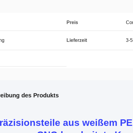
Preis
Com
ung
Lieferzeit
3-5
eibung des Produkts
räzisionsteile aus weißem PE