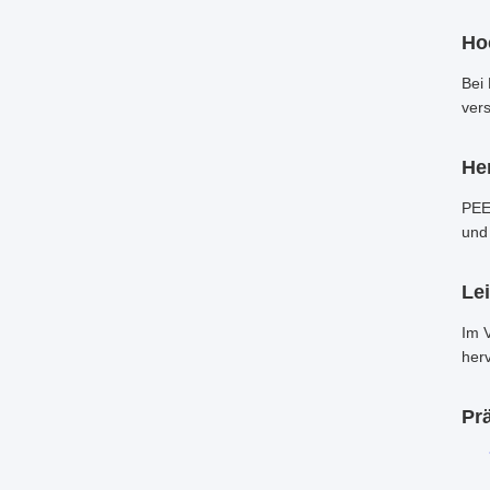
Ho
Bei
ver
He
PEE
und 
Lei
Im 
herv
Pr