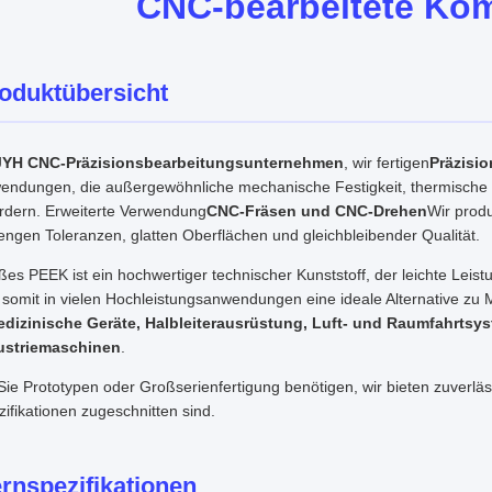
CNC-bearbeitete Ko
oduktübersicht
JYH CNC-Präzisionsbearbeitungsunternehmen
, wir fertigen
Präzisi
endungen, die außergewöhnliche mechanische Festigkeit, thermische S
ordern. Erweiterte Verwendung
CNC-Fräsen und CNC-Drehen
Wir prod
engen Toleranzen, glatten Oberflächen und gleichbleibender Qualität.
es PEEK ist ein hochwertiger technischer Kunststoff, der leichte Leist
somit in vielen Hochleistungsanwendungen eine ideale Alternative zu Meta
dizinische Geräte, Halbleiterausrüstung, Luft- und Raumfahrtsys
ustriemaschinen
.
ie Prototypen oder Großserienfertigung benötigen, wir bieten zuverläs
ifikationen zugeschnitten sind.
rnspezifikationen