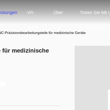
eistungen
VR-
Über
Treten Sie Mit
Show
Uns
In Verbindung
C-Präzisionsbearbeitungsteile für medizinische Geräte
 für medizinische