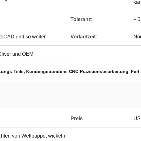
ka
Toleranz:
± 0
utoCAD und so weiter
Vorlaufzeit:
Nor
Sliver und OEM
,
,
tungs-Teile
Kundengebundene CNC-Präzisionsbearbeitung
Fert
Preis
USD
hten von Wellpappe, wickeln