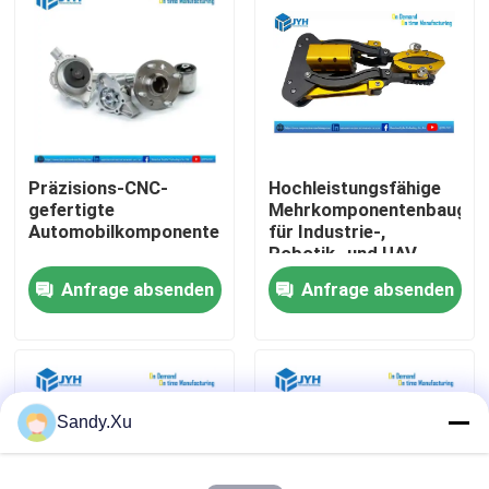
Über uns
Fabrik-Ausflug
Präzisions-CNC-
Hochleistungsfähige
Qualitätskontrolle
gefertigte
Mehrkomponentenbaugru
Automobilkomponenten
für Industrie-,
Robotik- und UAV-
Treten Sie mit uns in Verbindung
Anwendungen
Anfrage absenden
Anfrage absenden
Nachrichten
Fälle
Sandy.Xu
Fordern Sie ein Zitat