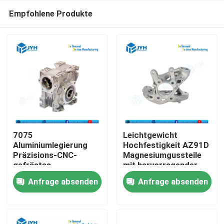
Empfohlene Produkte
7075
Leichtgewicht
Aluminiumlegierung
Hochfestigkeit AZ91D
Präzisions-CNC-
Magnesiumgussteile
Haus
gefrästes
mit hervorragender
Aluminiumgehäuse mit
Dimensionsgenauigkeit
Anfrage absenden
Anfrage absenden
metrischem Gewinde
für
Dienstleistungen
für hervorragende
Automobilanwendungen
Haltbarkeit im
industriellen Einsatz
VR-Show