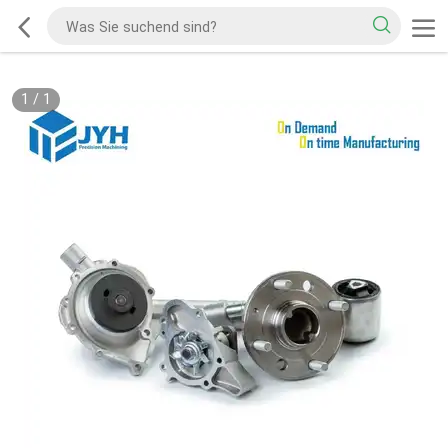
1
/
1