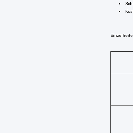
Sch
Kost
Einzelheite