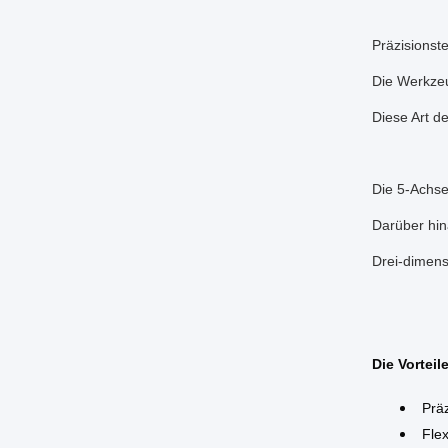
Präzisionst
Die Werkzeu
Diese Art d
Die 5-Achse
Darüber hin
Drei-dimen
Die Vortei
Präz
Flex