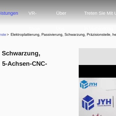
eistungen
VR-
Über
Treten Sie Mit
Show
Uns
In Verbindung
nste
>
Elektroplattierung, Passivierung, Schwarzung, Präzisionsteile,
g, Schwarzung,
ch 5-Achsen-CNC-