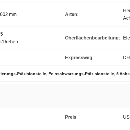
Her
0,002 mm
Arten:
Ac
 5
Oberflächenbearbeitung:
Ele
n/Drehen
Expressweg:
DH
,
,
vierungs-Präzisionsteile
Feinschwarzungs-Präzisionsteile
5 Achs
Preis
US