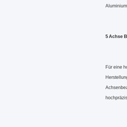
Aluminium,
5 Achse B
Für eine h
Herstellun
Achsenbear
hochpräzis