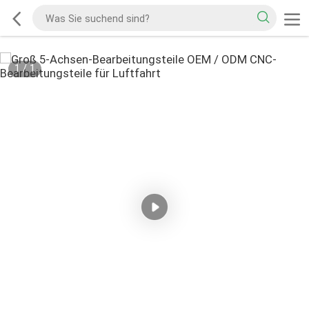
1
/
1