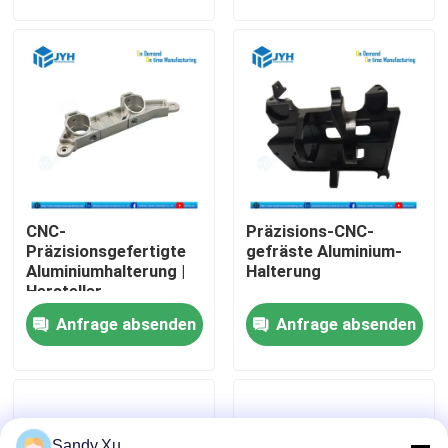
Über uns
Fabrik-Ausflug
Qualitätskontrolle
CNC-
Präzisions-CNC-
Treten Sie mit uns in Verbindung
Präzisionsgefertigte
gefräste Aluminium-
Aluminiumhalterung |
Halterung
Hersteller
Nachrichten
kundenspezifischer
Anfrage absenden
Anfrage absenden
CNC-Frästeile
Fälle
Fordern Sie ein Zitat
Sandy.Xu