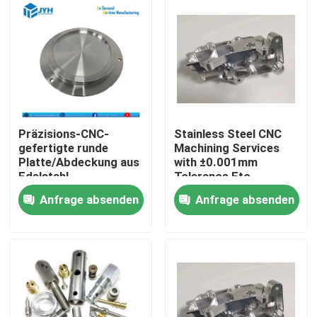
Präzisions-CNC-
Stainless Steel CNC
gefertigte runde
Machining Services
Platte/Abdeckung aus
with ±0.001mm
Edelstahl
Tolerance Etc.
Customizable
Anfrage absenden
Anfrage absenden
Packaging
Haus
Dienstleistungen
VR-Show