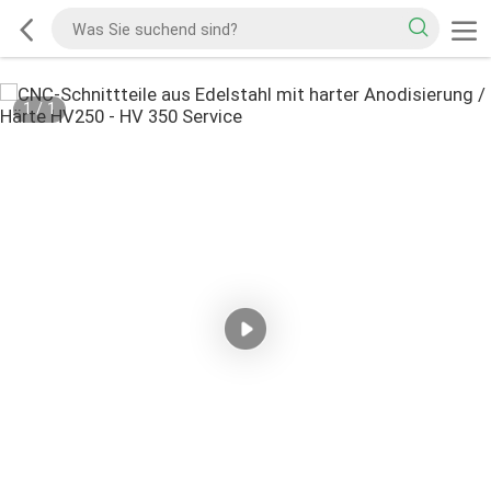
1
/
1