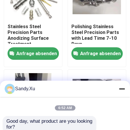
Über uns
Stainless Steel
Polishing Stainless
Precision Parts
Steel Precision Parts
Fabrik-Ausflug
Anodizing Surface
with Lead Time 7-10
Treatment
Days
Customizable Material
Anfrage absenden
Anfrage absenden
Qualitätskontrolle
7-10 Days Lead Time
Treten Sie mit uns in Verbindung
Sandy.Xu
Nachrichten
Fälle
6:52 AM
Good day, what product are you looking 
Fordern Sie ein Zitat
for?
Stainless Steel CNC
Stainless Steel CNC