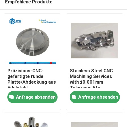
Empfohlene Produkte
Präzisions-CNC-
Stainless Steel CNC
gefertigte runde
Machining Services
Platte/Abdeckung aus
with ±0.001mm
Edelstahl
Tolerance Etc.
Haus
Customizable
Anfrage absenden
Anfrage absenden
Packaging
Dienstleistungen
VR-Show