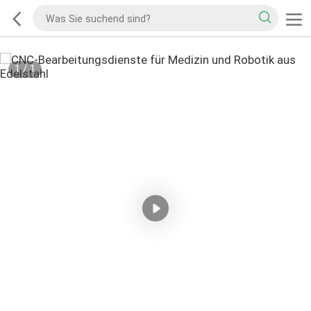
1
/
1