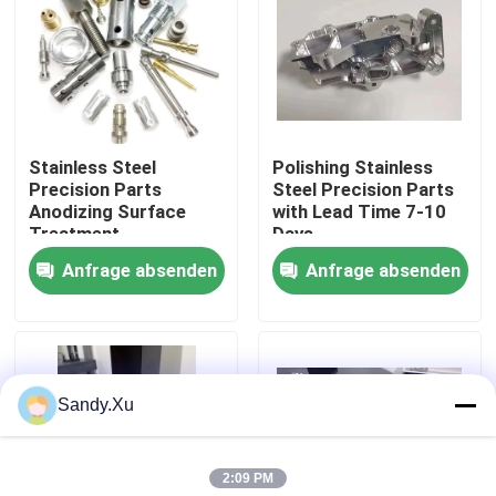
Über uns
Fabrik-Ausflug
Stainless Steel
Polishing Stainless
Precision Parts
Steel Precision Parts
Qualitätskontrolle
Anodizing Surface
with Lead Time 7-10
Treatment
Days
Customizable Material
Anfrage absenden
Anfrage absenden
Treten Sie mit uns in Verbindung
7-10 Days Lead Time
Nachrichten
Sandy.Xu
Fälle
2:09 PM
Fordern Sie ein Zitat