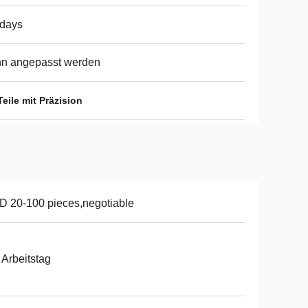
5days
nn angepasst werden
ile mit Präzision
 20-100 pieces,negotiable
 Arbeitstag