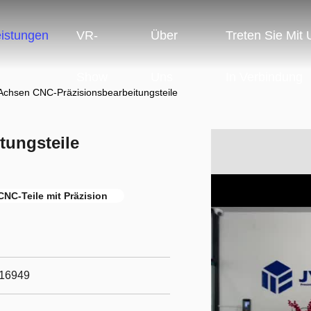
eistungen
VR-
Über
Treten Sie Mit
Show
Uns
In Verbindung
Achsen CNC-Präzisionsbearbeitungsteile
tungsteile
NC-Teile mit Präzision
/16949