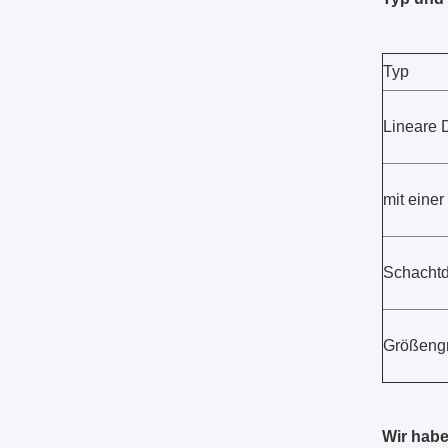
Typ
Lineare 
mit eine
Schacht
Größengr
Wir habe