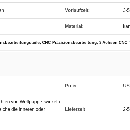
en
Vorlaufzeit:
3-
Material:
ka
,
,
nsbearbeitungsteile
CNC-Präzisionsbearbeitung
3 Achsen CNC-Te
Preis
USD
hten von Wellpappe, wickeln
elche die inneren oder
Lieferzeit
2-5