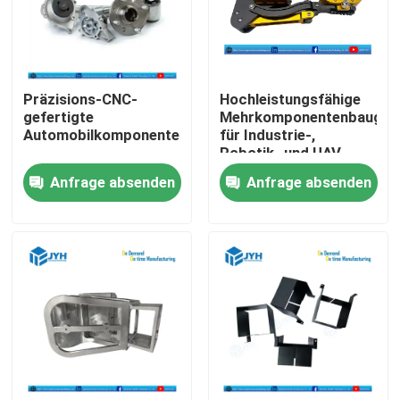
Über uns
Präzisions-CNC-
Hochleistungsfähige
Fabrik-Ausflug
gefertigte
Mehrkomponentenbaugru
Automobilkomponenten
für Industrie-,
Robotik- und UAV-
Qualitätskontrolle
Anwendungen
Anfrage absenden
Anfrage absenden
Treten Sie mit uns in Verbindung
Nachrichten
Fälle
Fordern Sie ein Zitat