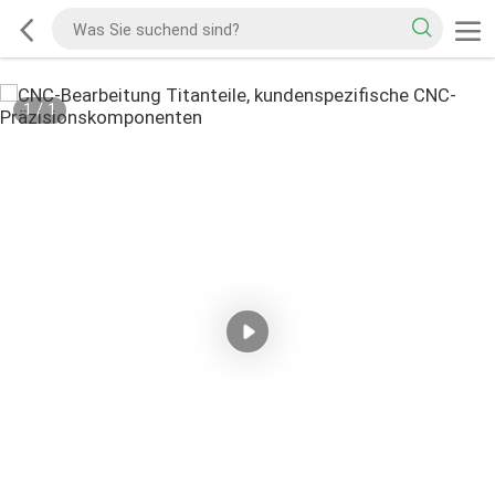
1
/
1