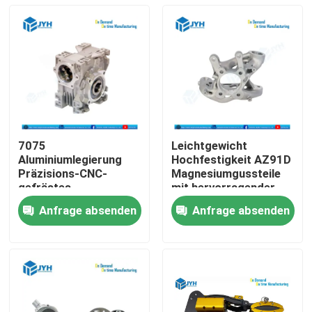
7075
Leichtgewicht
Aluminiumlegierung
Hochfestigkeit AZ91D
Präzisions-CNC-
Magnesiumgussteile
gefrästes
mit hervorragender
Aluminiumgehäuse mit
Dimensionsgenauigkeit
Anfrage absenden
Anfrage absenden
metrischem Gewinde
für
Haus
für hervorragende
Automobilanwendungen
Haltbarkeit im
industriellen Einsatz
Dienstleistungen
VR-Show