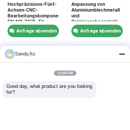
Hochpräzisions-Fünf-
Anpassung von
Achsen-CNC-
Aluminiumblechmetall
cnc-Präzisionsbearbeitung
Bearbeitungskomponente
und
EN AW-7075-T6
Präzisionsbogenteile
Anfrage absenden
Anfrage absenden
Bearbeitungsdienstleistungen Edelstahl CNC
Magnesiumpräzisionsbearbeitung
Sandy.Xu
Startseite
Über uns
Kontakt
Desktop Site
Sitemap
Datenschutzrichtlinie
Titancnc-maschinelle Bearbeitung
12:08 PM
Good day, what product are you looking 
Qualität
cnc-Präzisionsbearbeitung
China
Maschinelle Bearbeitung CNC der geringen Lautstärke
for?
Fabrik.Copyright © 2026 Shenzhen Jinyihe
Technology Co., Ltd.. All Rights Reserved.
Blechbearbeitungsdienst
Cnc-Prägeservice