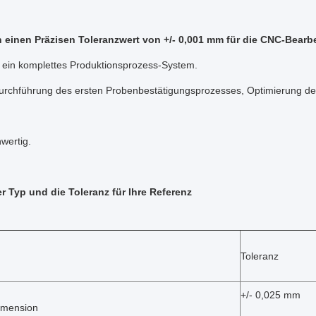
n einen Präzisen Toleranzwert von +/- 0,001 mm für die CNC-Bearb
 ein komplettes Produktionsprozess-System.
urchführung des ersten Probenbestätigungsprozesses, Optimierung der
hwertig.
der Typ und die Toleranz für Ihre Referenz
Toleranz
+/- 0,025 mm
imension