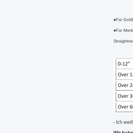
●Für Größ
●Für Merkm
Straightne
- Ich wei
Wir habe