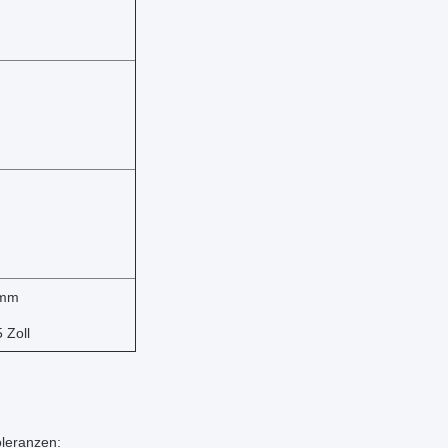
 mm
5 Zoll
oleranzen: