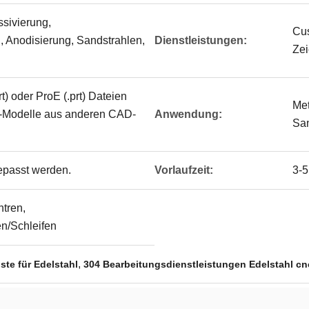
ssivierung,
Cus
 Anodisierung, Sandstrahlen,
Dienstleistungen:
Zei
t) oder ProE (.prt) Dateien
Met
-Modelle aus anderen CAD-
Anwendung:
San
epasst werden.
Vorlaufzeit:
3-5
tren,
n/Schleifen
,
te für Edelstahl
304 Bearbeitungsdienstleistungen Edelstahl cn