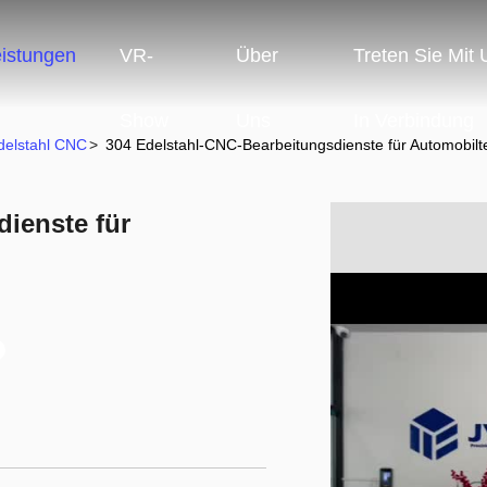
eistungen
VR-
Über
Treten Sie Mit
Show
Uns
In Verbindung
delstahl CNC
>
304 Edelstahl-CNC-Bearbeitungsdienste für Automobilte
ienste für