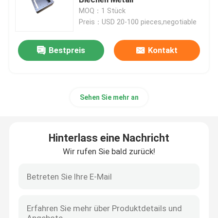
MOQ：1 Stück
Preis：USD 20-100 pieces,negotiable
cnc-Präzisionsbearbeitung
Bestpreis
Kontakt
Bearbeitungsdienstleistungen Edelstahl CNC
Magnesiumpräzisionsbearbeitung
Sehen Sie mehr an
Titancnc-maschinelle Bearbeitung
Hinterlass eine Nachricht
Maschinelle Bearbeitung CNC der geringen Lautstärke
Wir rufen Sie bald zurück!
Blechbearbeitungsdienst
Cnc-Prägeservice