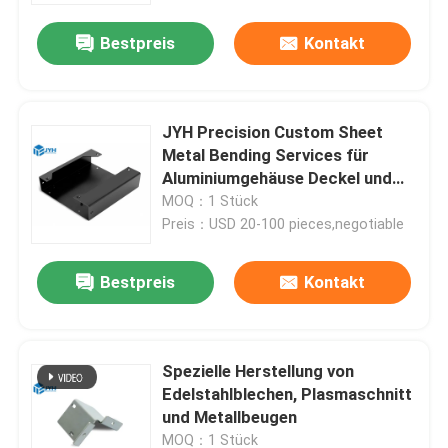
Bestpreis
Kontakt
JYH Precision Custom Sheet
Metal Bending Services für
Aluminiumgehäuse Deckel und
Basisteile
MOQ：1 Stück
Preis：USD 20-100 pieces,negotiable
Bestpreis
Kontakt
Haus
Spezielle Herstellung von
Dienstleistungen
Edelstahlblechen, Plasmaschnitt
und Metallbeugen
VR-Show
MOQ：1 Stück