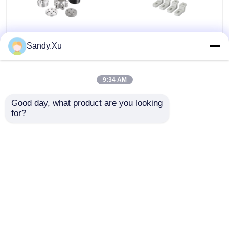
JYH Lieferant für CNC-
Anbieter von
Sandy.Xu
Bearbeitung mit
Maschinenteilen,
niedrigem Volumen
Kleinserien-CNC-
ISO9001 SGS
Bearbeitung
9:34 AM
Zertifikat
Bestpreis
Bestpreis
Good day, what product are you looking 
for?
Kontakt
Kontakt
Sehen Sie mehr an
Startseite
Über uns
Kontakt
Desktop Site
Sitemap
Datenschutzrichtlinie