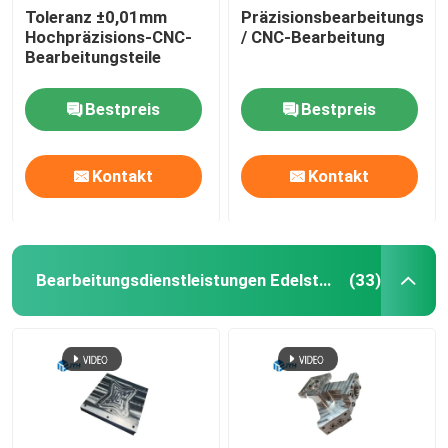
Toleranz ±0,01mm
Präzisionsbearbeitungsk
Hochpräzisions-CNC-
/ CNC-Bearbeitung
Dienstleistungen im Bereich der Aluminium-Extrusion
Bearbeitungsteile
Wire EDM-Dienstleistungen
Bestpreis
Bestpreis
Oberflächenbehandlungsdienstleistungen
Kontakt
Kontakt
Mechanische Montage
Bearbeitungsdienstleistungen Edelstahl CNC
(33)