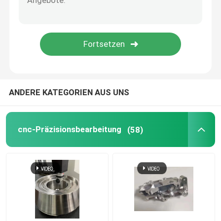
5 Achsen CNC-Bearbeitungsdienste
Plastikspritzenservice
Drehenservice CNC
ANDERE KATEGORIEN AUS UNS
Druckguss-Service
cnc-Präzisionsbearbeitung
(58)
Vakuumguss und schnelle Prototypenfertigung
Benutzerdefinierte 3D-Druckdienste
Herstellung von Schimmelformen nach Maßgabe