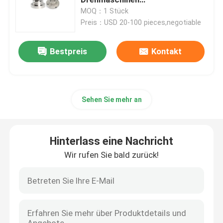
Bearbeitungsteile hohe Präzision
MOQ：1 Stück
Preis：USD 20-100 pieces,negotiable
cnc-Präzisionsbearbeitung
Bestpreis
Kontakt
Bearbeitungsdienstleistungen Edelstahl CNC
Magnesiumpräzisionsbearbeitung
Sehen Sie mehr an
Titancnc-maschinelle Bearbeitung
Hinterlass eine Nachricht
Maschinelle Bearbeitung CNC der geringen Lautstärke
Wir rufen Sie bald zurück!
Blechbearbeitungsdienst
Cnc-Prägeservice