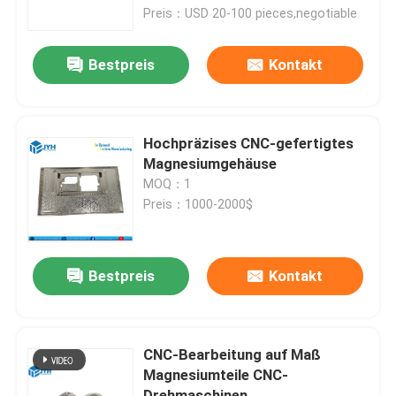
Preis：USD 20-100 pieces,negotiable
Über uns
Bestpreis
Kontakt
Fabrik-Ausflug
Hochpräzises CNC-gefertigtes
Qualitätskontrolle
Magnesiumgehäuse
MOQ：1
Preis：1000-2000$
Treten Sie mit uns in Verbindung
Nachrichten
Bestpreis
Kontakt
Fälle
CNC-Bearbeitung auf Maß
Magnesiumteile CNC-
Fordern Sie ein Zitat
Drehmaschinen