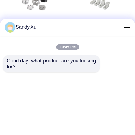
JYH Lieferant für CNC-
Anbieter von
Sandy.Xu
Bearbeitung mit
Maschinenteilen,
niedrigem Volumen
Kleinserien-CNC-
ISO9001 SGS
Bearbeitung
10:45 PM
Zertifikat
Bestpreis
Bestpreis
Good day, what product are you looking 
for?
Kontakt
Kontakt
Sehen Sie mehr an
Startseite
Über uns
Kontakt
Desktop Site
Sitemap
Datenschutzrichtlinie