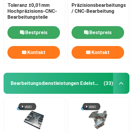
Toleranz ±0,01mm
Präzisionsbearbeitungsk
Hochpräzisions-CNC-
/ CNC-Bearbeitung
Dienstleistungen im Bereich der Aluminium-Extrusion
Bearbeitungsteile
Wire EDM-Dienstleistungen
Bestpreis
Bestpreis
Oberflächenbehandlungsdienstleistungen
Kontakt
Kontakt
Mechanische Montage
Bearbeitungsdienstleistungen Edelstahl CNC
(33)