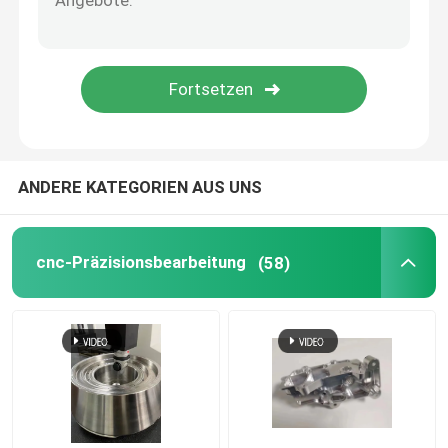
5 Achsen CNC-Bearbeitungsdienste
Plastikspritzenservice
Drehenservice CNC
ANDERE KATEGORIEN AUS UNS
Druckguss-Service
cnc-Präzisionsbearbeitung
(58)
Vakuumguss und schnelle Prototypenfertigung
Benutzerdefinierte 3D-Druckdienste
Herstellung von Schimmelformen nach Maßgabe