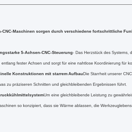
-CNC-Maschinen sorgen durch verschiedene fortschrittliche Funk
ungsstarke 5-Achsen-CNC-Steuerung
- Das Herzstück des Systems, di
ntlang fester Achsen und sorgt für eine nahtlose Koordinierung für k
nelle Konstruktionen mit starrem Aufbau
Die Starrheit unserer CN
was zu präziseren Schnitten und gleichbleibenden Ergebnissen führt.
ruckkühlmittelsystem
Um eine gleichbleibende Leistung zu gewährlei
schinen so konzipiert, dass sie Wärme ablassen, die Werkzeuglebensd