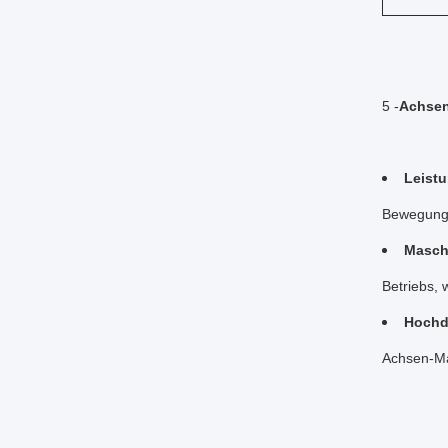
5 -
Achsen
Leist
Bewegung e
Maschi
Betriebs, 
Hochd
Achsen-Ma