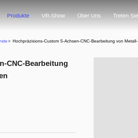
Produkte
VR-Show
Über Uns
Treten Si
In Verbin
nste
>
Hochpräzisions-Custom 5-Achsen-CNC-Bearbeitung von Metall-
en-CNC-Bearbeitung
len