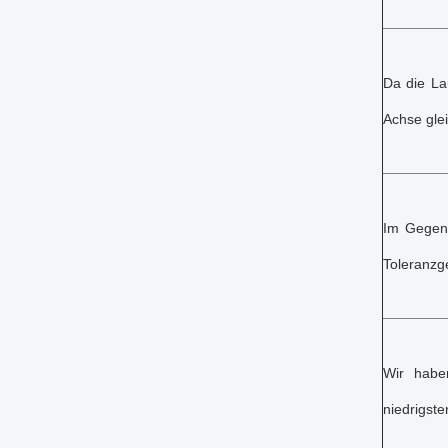
Da die La
Achse glei
Im Gegens
Toleranzge
Wir haben
niedrigst