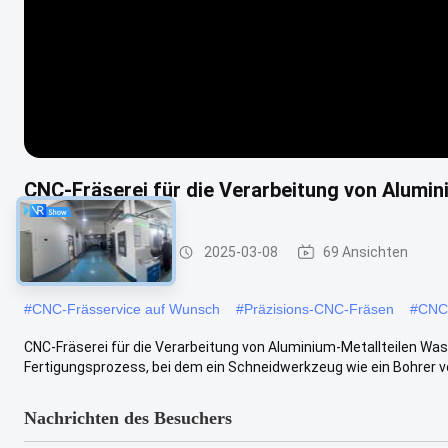
CNC-Fräserei für die Verarbeitung von Alumin
Cnc-Prägeservice
2025-03-08
69 Ansichten
#
CNC-Frässervice auf Wunsch
#
Präzisions-CNC-Fräsen
#
CNC-
CNC-Fräserei für die Verarbeitung von Aluminium-Metallteilen Was
Fertigungsprozess, bei dem ein Schneidwerkzeug wie ein Bohrer ver
Nachrichten des Besuchers