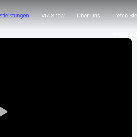
stleistungen
VR-Show
Über Uns
Treten Si
In Verbin
Play
Video