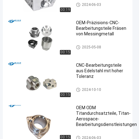
Cnc-Prägeservice
2024-06-03
00:19
OEM-Präzisions-CNC-
Bearbeitungsteile Fräsen
von Messingmetall
Cnc-Prägeservice
2025-05-08
00:15
CNC-Bearbeitungsteile
aus Edelstahl mit hoher
Toleranz
Bearbeitungsdienstleistungen
2024-10-10
Edelstahl CNC
00:15
OEM ODM
Titandurchsatzteile, Titan-
Aerospace-
Bearbeitungsdienstleistungen
Titancnc-maschinelle Bearbeitung
00:15
2024-06-03