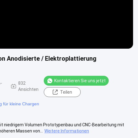
Anodisierte / Elektroplattierung
Kontaktieren Sie uns jetzt
-
832
Ansichten
Teilen
 für kleine Chargen
it niedrigem Volumen Prototypenbau und CNC-Bearbeitung mit
höheren Massen von...
Weitere Informationen