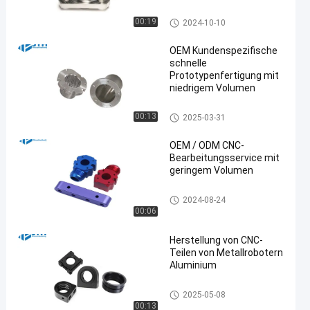
Oberflächenveredelung
individuell
Maschinelle Bearbeitung CNC
00:19
2024-10-10
der geringen Lautstärke
OEM Kundenspezifische
schnelle
Prototypenfertigung mit
niedrigem Volumen
Maschinelle Bearbeitung CNC
00:13
2025-03-31
der geringen Lautstärke
OEM / ODM CNC-
Bearbeitungsservice mit
geringem Volumen
Maschinelle Bearbeitung CNC
2024-08-24
der geringen Lautstärke
00:06
Herstellung von CNC-
Teilen von Metallrobotern
Aluminium
Maschinelle Bearbeitung CNC
2025-05-08
der geringen Lautstärke
00:13