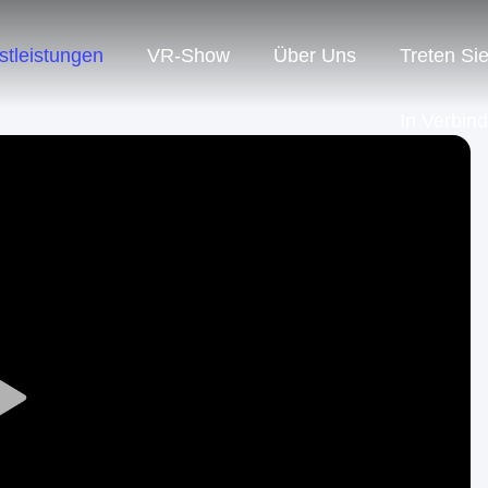
stleistungen
VR-Show
Über Uns
Treten Si
In Verbin
Play
Video