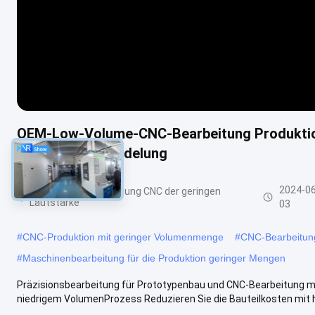
OEM-Low-Volume-CNC-Bearbeitung Produktion 
Oberflächenveredelung
2024-06
Maschinelle Bearbeitung CNC der geringen
Lautstärke
03
#
CNC-Produktion mit geringer Volumenmenge
#
CNC-Bearbeitung
#
Maschinenbearbeitung für die Produktion geringer Mengen
Präzisionsbearbeitung für Prototypenbau und CNC-Bearbeitung m
niedrigem VolumenProzess Reduzieren Sie die Bauteilkosten mit 