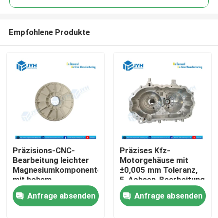
Empfohlene Produkte
Präzisions-CNC-
Präzises Kfz-
Haus
Bearbeitung leichter
Motorgehäuse mit
Magnesiumkomponenten
±0,005 mm Toleranz,
mit hohem
5-Achsen-Bearbeitung
Dienstleistungen
Festigkeits-
und Aluminium 6061-
Anfrage absenden
Anfrage absenden
Gewichtsverhältnis
Konstruktion
und überlegener
VR-Show