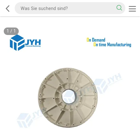
1
/
1