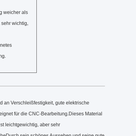
g weicher als
 sehr wichtig,
gnetes
ng.
 an Verschleißfestigkeit, gute elektrische
 geeignet für die CNC-Bearbeitung.Dieses Material
t leichtgewichtig, aber sehr
cheDurch sein schönes Aussehen und seine gute