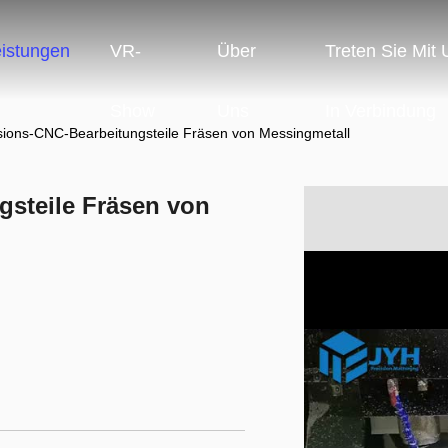
eistungen
VR-
Über
Treten Sie Mit
Show
Uns
In Verbindung
ions-CNC-Bearbeitungsteile Fräsen von Messingmetall
steile Fräsen von