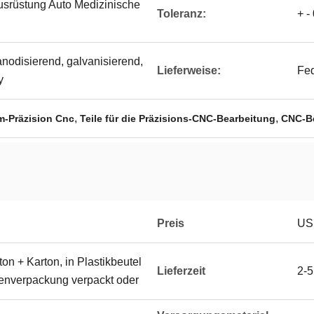
usrüstung Auto Medizinische
Toleranz:
+ -
anodisierend, galvanisierend,
Lieferweise:
Fed
y
,
,
m-Präzision Cnc
Teile für die Präzisions-CNC-Bearbeitung
CNC-Be
Preis
US
on + Karton, in Plastikbeutel
Lieferzeit
2-5
ßenverpackung verpackt oder