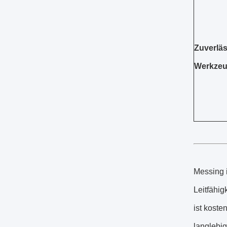
Zuverlä
Werkze
Messing i
Leitfähig
ist koste
langlebi