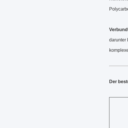
Polycarb
Verbund
darunter 
komplexe
Der bes