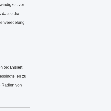
windigkeit vor
 da sie die
chenveredelung
n organisiert
essingteilen zu
e Radien von