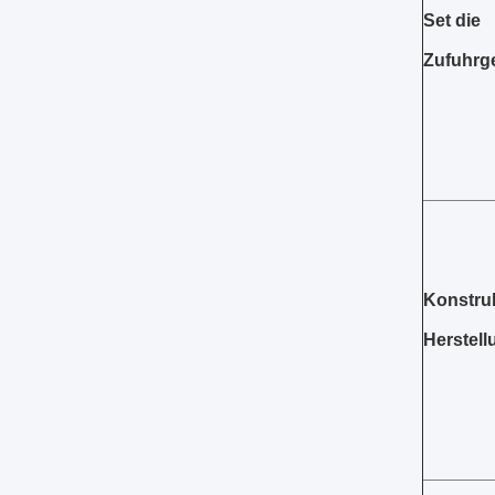
S
et die
Zufuhrg
Konstruk
Herstell