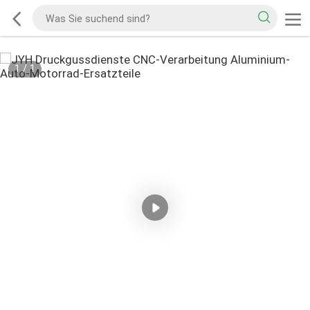
1
/
1