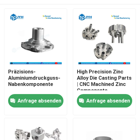
Präzisions-
High Precision Zinc
Aluminiumdruckguss-
Alloy Die Casting Parts
Nabenkomponente
| CNC Machined Zinc
Components
Manufacturer
Haus
Anfrage absenden
Anfrage absenden
Dienstleistungen
VR-Show