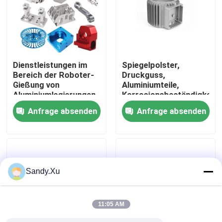
Über uns
Fabrik-Ausflug
Dienstleistungen im
Spiegelpolster,
Bereich der Roboter-
Druckguss,
Gießung von
Aluminiumteile,
Qualitätskontrolle
Aluminiumlegierungen
Korrosionsbeständigkeit
Anfrage absenden
Anfrage absenden
Treten Sie mit uns in Verbindung
Nachrichten
Sandy.Xu
Fälle
11:05 AM
Fordern Sie ein Zitat