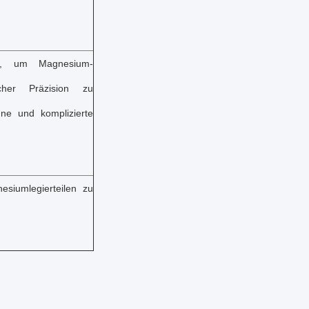
in, um Magnesium-
cher Präzision zu
ne und komplizierte
siumlegierteilen zu