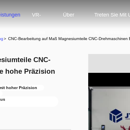
eistungen
VR-
Über
Treten Sie Mit
Show
Uns
In Verbindung
ng
>
CNC-Bearbeitung auf Maß Magnesiumteile CNC-Drehmaschinen Be
siumteile CNC-
e hohe Präzision
it hoher Präzision
aus