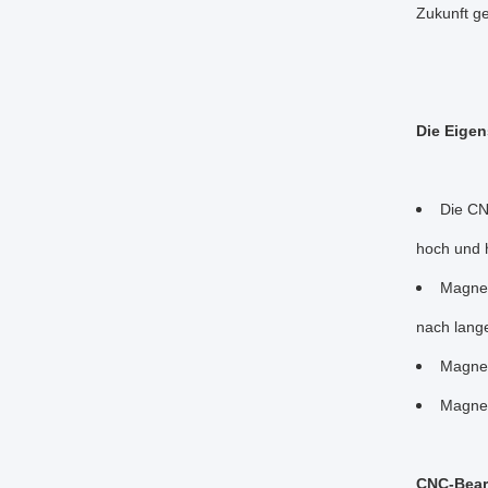
Zukunft g
Die Eigen
Die CN
hoch und h
Magnes
nach lange
Magnes
Magnes
CNC-Bear