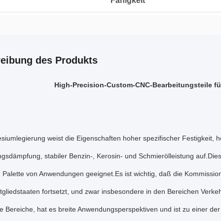
Fähigkeit
eibung des Produkts
High-Precision-Custom-CNC-Bearbeitungsteile f
iumlegierung weist die Eigenschaften hoher spezifischer Festigkeit, ho
gsdämpfung, stabiler Benzin-, Kerosin- und Schmierölleistung auf.D
te Palette von Anwendungen geeignet.Es ist wichtig, daß die Kommis
tgliedstaaten fortsetzt, und zwar insbesondere in den Bereichen Verkehr,
 Bereiche, hat es breite Anwendungsperspektiven und ist zu einer der