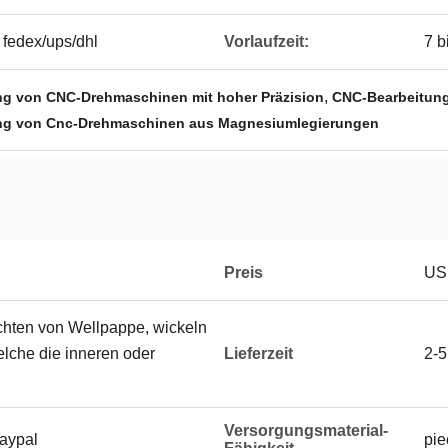
 fedex/ups/dhl
Vorlaufzeit:
7 b
,
tung von CNC-Drehmaschinen mit hoher Präzision
CNC-Bearbeitung
itung von Cnc-Drehmaschinen aus Magnesiumlegierungen
Preis
USD
hten von Wellpappe, wickeln
elche die inneren oder
Lieferzeit
2-5
Versorgungsmaterial-
Paypal
pie