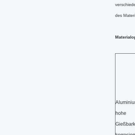
verschiede
des Materi
Materialo
Alumini
hohe 
Gießbar
korrosio