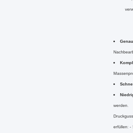
verw
Genaui
Nachbearbe
Kompl
Massenpro
Schnel
Niedri
werden.
Druckguss
erfüllen: