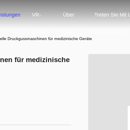
eistungen
VR-
Über
Treten Sie Mit
Show
Uns
In Verbindung
nelle Druckgussmaschinen für medizinische Geräte
nen für medizinische