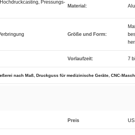
 Hochdruckcasting, Pressungs-
Material:
Alu
Maß
Verbringung
Größe und Form:
be
her
Vorlaufzeit:
7 b
,
,
ießerei nach Maß
Druckguss für medizinische Geräte
CNC-Maschi
Preis
USD