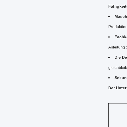
Fähigkeit
Masch
Produktio
Fachke
Anleitung 
Die De
gleichblei
Sekun
Der Unter