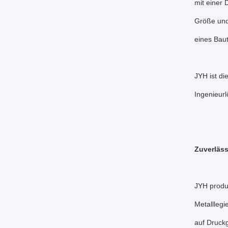
mit einer
Größe und
eines Baut
JYH ist di
Ingenieur
Zuverläs
JYH produ
Metalllegi
auf Druckg