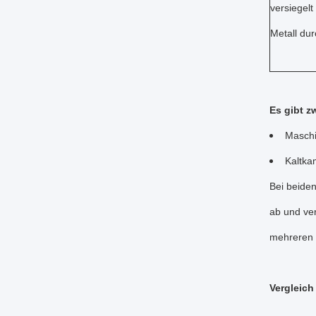
versiegel
Metall du
Es gibt 
Maschi
Kaltka
Bei beiden
ab und ver
mehreren 
Vergleich