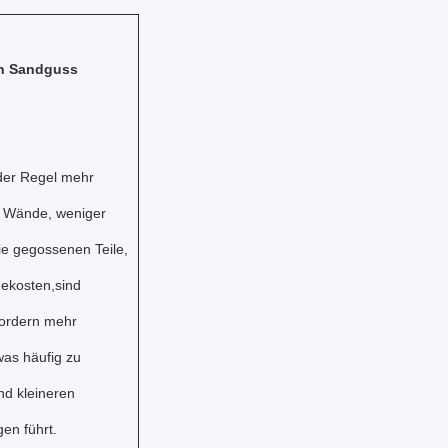
n Sandguss
 der Regel mehr
e Wände, weniger
e gegossenen Teile,
ekosten,sind
fordern mehr
was häufig zu
nd kleineren
en führt.