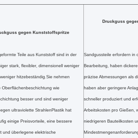
Druckguss gege
uckguss gegen Kunststoffspritze
geformte Teile aus Kunststoff sind in der
Sandgussteile erfordern in
ger stark, flexibler, dimensionell weniger
Bearbeitung, haben dicker
d weniger hitzebeständig.Sie nehmen
präzise Abmessungen als di
 Oberflächenbeschichtung wie
haben aber geringere Anlag
hichtung besser und sind weniger
schneller produziert und er
gegen ultraviolette StrahlenPlastik hat
Arbeitskosten pro Gießen, 
fig einige Preisvorteile, eine bessere
niedrigeren Bauteilkosten u
lt und überlegene elektrische
Mindestmengenanforderung