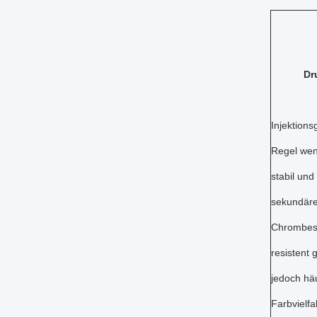
Dr
Injektions
Regel weni
stabil un
sekundäre
Chrombesc
resistent 
jedoch häu
Farbvielfa