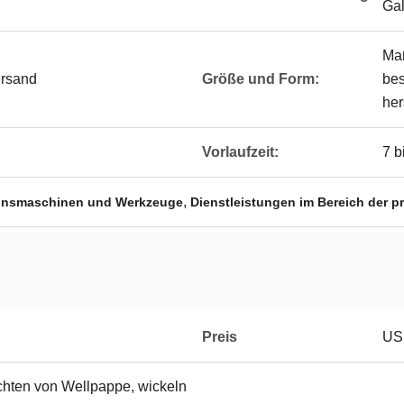
Gal
Maß
ersand
Größe und Form:
be
her
Vorlaufzeit:
7 b
,
ionsmaschinen und Werkzeuge
Dienstleistungen im Bereich der 
Preis
USD
hten von Wellpappe, wickeln