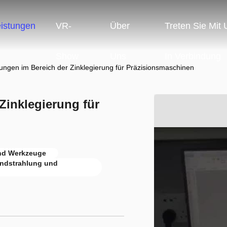
eistungen
VR-
Über
Treten Sie Mit
Show
Uns
In Verbindung
tungen im Bereich der Zinklegierung für Präzisionsmaschinen
Zinklegierung für
nd Werkzeuge
andstrahlung und