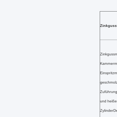
Zinkguss
Zinkgussm
Kammermas
Einspritz
geschmolz
Zuführung
und heiße
ZylinderD