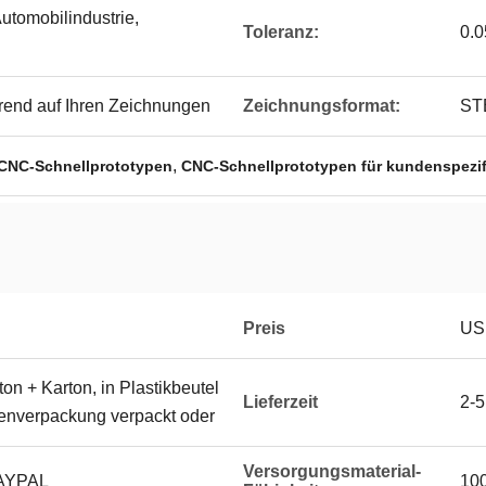
Automobilindustrie,
Toleranz:
0.
erend auf Ihren Zeichnungen
Zeichnungsformat:
ST
,
CNC-Schnellprototypen
CNC-Schnellprototypen für kundenspezifi
Preis
US
on + Karton, in Plastikbeutel
Lieferzeit
2-5
ßenverpackung verpackt oder
Versorgungsmaterial-
PAYPAL
100