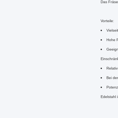
Das Fräse
Vorteile:
Vielsei
Hohe P
Geeigne
Einschrän
Relativ
Bei de
Potenzi
Edelstahl 