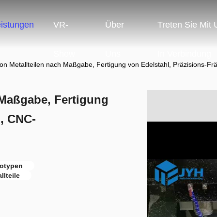
eistungen
VR-
Über
Treten Sie Mit
Show
Uns
In Verbindung
on Metallteilen nach Maßgabe, Fertigung von Edelstahl, Präzisions-F
 Maßgabe, Fertigung
n, CNC-
totypen
lteile