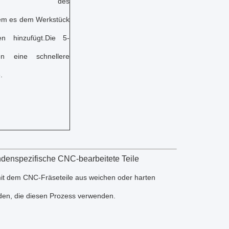
otenzial des
dem es dem Werkstück
n hinzufügt.Die 5-
en eine schnellere
.
denspezifische CNC-bearbeitete Teile
mit dem CNC-Fräseteile aus weichen oder harten
den, die diesen Prozess verwenden.