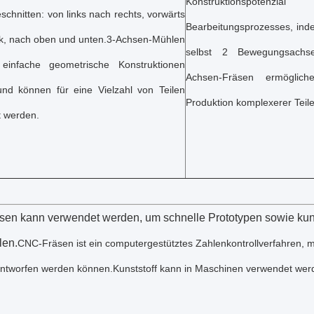
Konstruktionsp
chnitten: von links nach rechts, vorwärts
Bearbeitungsprozesses, in
k, nach oben und unten.3-Achsen-Mühlen
selbst 2 Bewegungsachse
 einfache geometrische Konstruktionen
Achsen-Fräsen ermöglich
nd können für eine Vielzahl von Teilen
Produktion komplexerer Teile
 werden.
en kann verwendet werden, um schnelle Prototypen sowie kun
len.
CNC-Fräsen ist ein computergestütztes Zahlenkontrollverfahren, 
entworfen werden können.Kunststoff kann in Maschinen verwendet wer