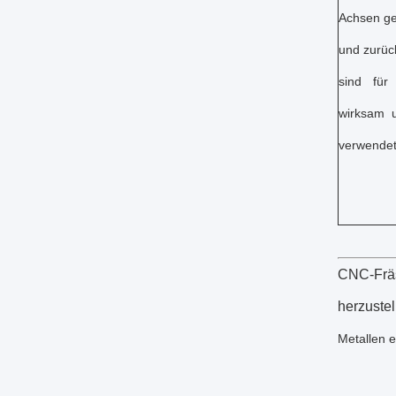
Achsen ges
und zurüc
sind für
wirksam u
verwendet
CNC-Fräs
herzustel
Metallen 