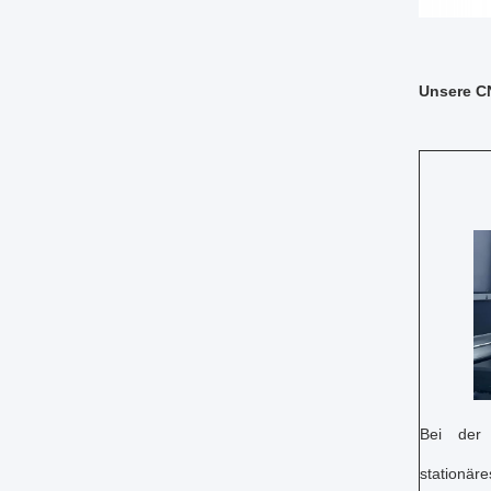
Unsere C
Bei der 
stationä