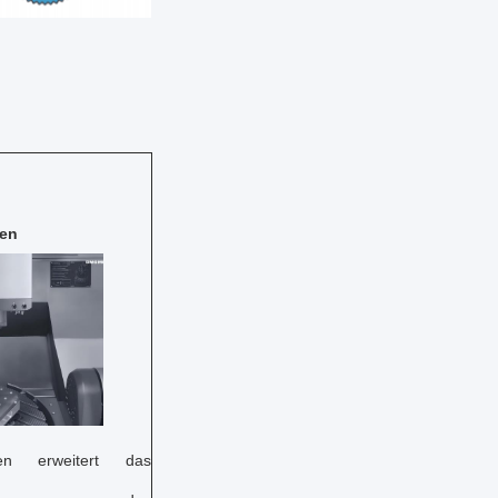
en
en erweitert das