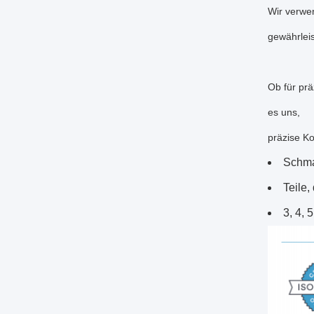
Wir verwen
gewährleis
Ob für prä
es uns,
präzise K
Schma
Teile,
3, 4, 