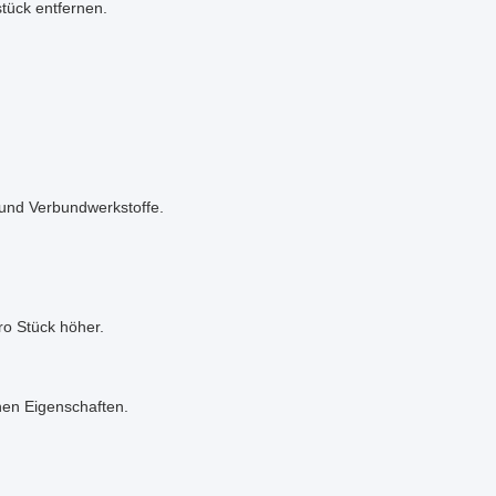
tück entfernen.
e und Verbundwerkstoffe.
ro Stück höher.
chen Eigenschaften.