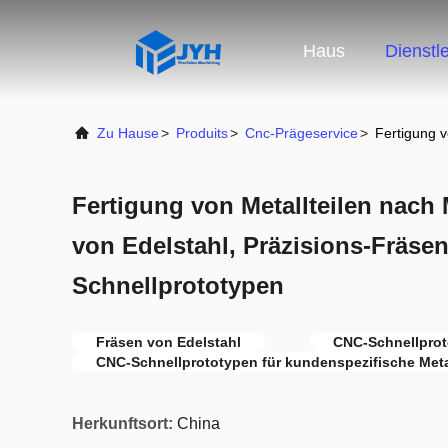
Haus
Dienstl
Zu Hause
>
Produits
>
Cnc-Prägeservice
>
Fertigung v
Fertigung von Metallteilen nach
von Edelstahl, Präzisions-Fräse
Schnellprototypen
Fräsen von Edelstahl
CNC-Schnellpro
CNC-Schnellprototypen für kundenspezifische Metal
Herkunftsort:
China