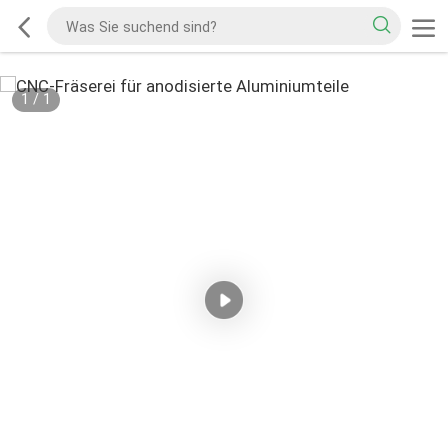
1
/
1