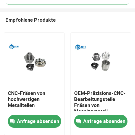
Empfohlene Produkte
CNC-Fräsen von
OEM-Präzisions-CNC-
Haus
hochwertigen
Bearbeitungsteile
Metallteilen
Fräsen von
Messingmetall
Dienstleistungen
Anfrage absenden
Anfrage absenden
VR-Show