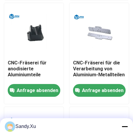
Über uns
Fabrik-Ausflug
Qualitätskontrolle
CNC-Fräserei für
CNC-Fräserei für die
anodisierte
Verarbeitung von
Treten Sie mit uns in Verbindung
Aluminiumteile
Aluminium-Metallteilen
Anfrage absenden
Anfrage absenden
Nachrichten
Fälle
Sandy.Xu
Fordern Sie ein Zitat