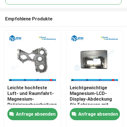
Empfohlene Produkte
Leichte hochfeste
Leichtgewichtige
Haus
Luft- und Raumfahrt-
Magnesium-LCD-
Magnesium-
Display-Abdeckung
Präzisionsbearbeitung
für Fahrzeuge mit
Dienstleistungen
CNC-Teile
hoher Präzision der
Anfrage absenden
Anfrage absenden
CNC-Bearbeitung und
hervorragender
VR-Show