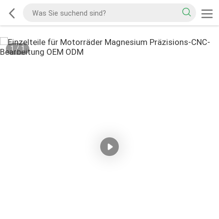
1
/
1