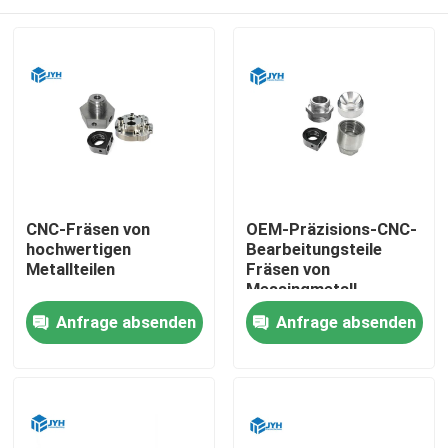
CNC-Fräsen von
OEM-Präzisions-CNC-
hochwertigen
Bearbeitungsteile
Metallteilen
Fräsen von
Messingmetall
Haus
Anfrage absenden
Anfrage absenden
Dienstleistungen
VR-Show