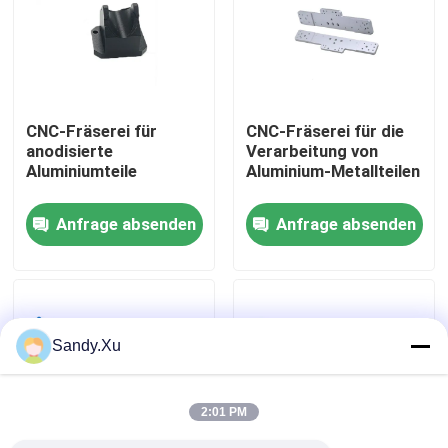
Über uns
Fabrik-Ausflug
CNC-Fräserei für
CNC-Fräserei für die
anodisierte
Verarbeitung von
Aluminiumteile
Aluminium-Metallteilen
Qualitätskontrolle
Anfrage absenden
Anfrage absenden
Treten Sie mit uns in Verbindung
Nachrichten
Sandy.Xu
Fälle
2:01 PM
Fordern Sie ein Zitat