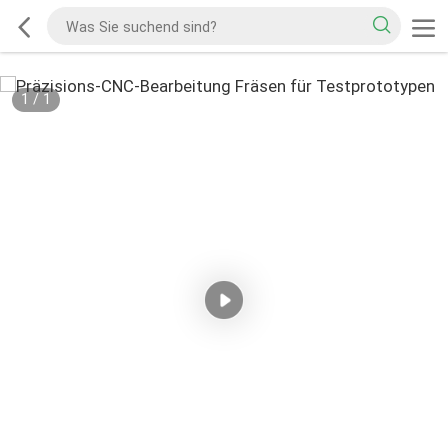
1
/
1