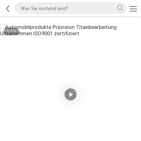
1
/
1