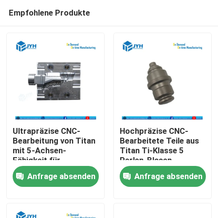
Empfohlene Produkte
Ultrapräzise CNC-
Hochpräzise CNC-
Bearbeitung von Titan
Bearbeitete Teile aus
mit 5-Achsen-
Titan Ti-Klasse 5
Haus
Fähigkeit für
Perlen-Blasen-
korrosionsbeständige
Komponenten
Anfrage absenden
Anfrage absenden
Teile
Dienstleistungen
VR-Show