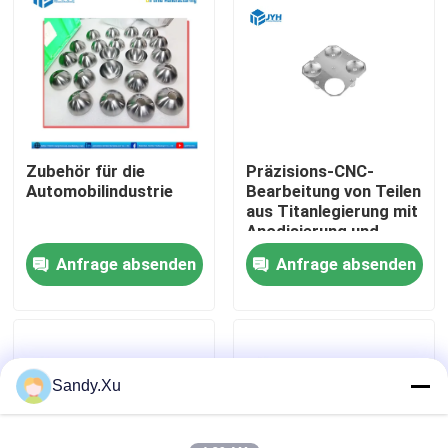
Über uns
Fabrik-Ausflug
Zubehör für die
Präzisions-CNC-
Qualitätskontrolle
Automobilindustrie
Bearbeitung von Teilen
aus Titanlegierung mit
Anodisierung und
Treten Sie mit uns in Verbindung
STL-
Anfrage absenden
Anfrage absenden
Zeichnungsformat
Nachrichten
Fälle
Sandy.Xu
Fordern Sie ein Zitat