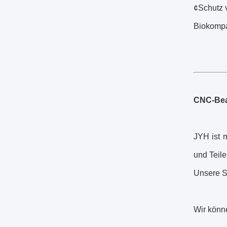
¢Schutz 
Biokompat
CNC-Bea
JYH ist 
und Teile
Unsere S
Wir könne