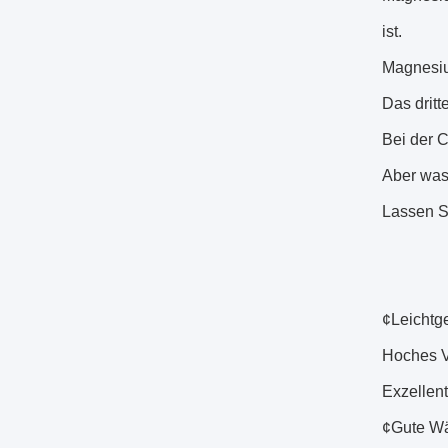
ist.
Magnesiu
Das drit
Bei der 
Aber was
Lassen Si
¢Leichtg
Hoches V
Exzellen
¢Gute Wä