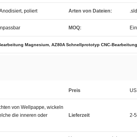
nodisiert, poliert
Arten von Dateien:
.sl
anpassbar
MOQ:
Ein
,
Bearbeitung Magnesium
AZ80A Schnellprototyp CNC-Bearbeitun
Preis
USD
hten von Wellpappe, wickeln
elche die inneren oder
Lieferzeit
2-5