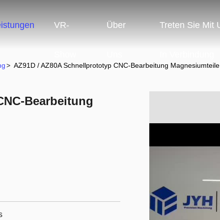
eistungen
VR-
Über
Treten Sie Mit
Show
Uns
In Verbindung
ng
>
AZ91D / AZ80A Schnellprototyp CNC-Bearbeitung Magnesiumteile 
 CNC-Bearbeitung
s