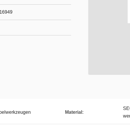
/16949
SE
mpelwerkzeugen
Material:
we