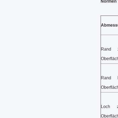
Normen f
Abmessu
Rand z
Oberfläc
Rand b
Oberfläc
Loch z
Oberfläc