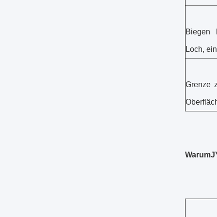
Biegen 
Loch, ei
Grenze 
Oberfläc
Warum
J