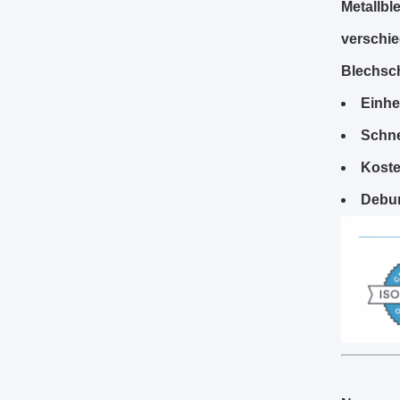
Metallbl
verschie
Blechsch
Einhe
Schne
Koste
Debur