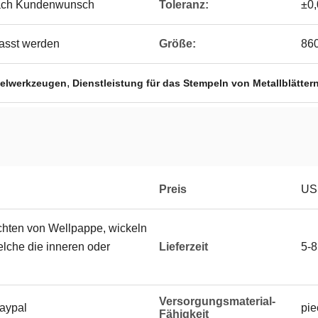
 nach Kundenwunsch
Toleranz:
±0,
asst werden
Größe:
86
,
pelwerkzeugen
Dienstleistung für das Stempeln von Metallblätter
Preis
USD
hten von Wellpappe, wickeln
elche die inneren oder
Lieferzeit
5-8
Versorgungsmaterial-
Paypal
pie
Fähigkeit