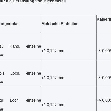
ür die Herstellung von Blechmetall
Kaiserl
ngsdetail
Metrische Einheiten
u Rand, einzelne
+/- 0,127 mm
+/- 0,00
he
is Loch, einzelne
+/- 0,127 mm
+/- 0,00
he
u Loch, einzelne
+/- 0,00
+/- 0,127 mm
he