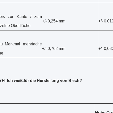
bis zur Kante / zum
+/- 0,254 mm
+/- 0,01
nzelne Oberfläche
zu Merkmal, mehrfache
+/- 0,762 mm
+/- 0,03
he
YH
- Ich weiß.
für die Herstellung von Blech?
Hohe Qua