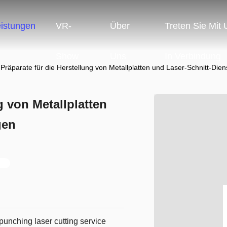
eistungen
VR-
Über
Treten Sie Mit
Show
Uns
In Verbindung
Präparate für die Herstellung von Metallplatten und Laser-Schnitt-Dien
g von Metallplatten
gen
punching laser cutting service