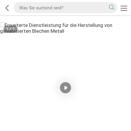
1
/
1