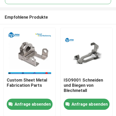
Empfohlene Produkte
Custom Sheet Metal
ISO9001 Schneiden
Haus
Fabrication Parts
und Biegen von
Blechmetall
Dienstleistungen
Anfrage absenden
Anfrage absenden
VR-Show