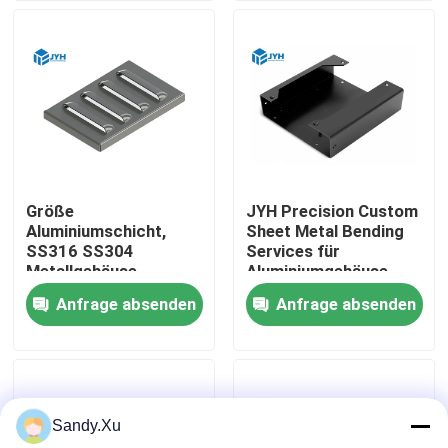
Über uns
Fabrik-Ausflug
Qualitätskontrolle
Größe
JYH Precision Custom
Aluminiumschicht,
Sheet Metal Bending
Treten Sie mit uns in Verbindung
SS316 SS304
Services für
Metallgehäuse
Aluminiumgehäuse
Deckel und Basisteile
Anfrage absenden
Anfrage absenden
Nachrichten
Fälle
Sandy.Xu
Fordern Sie ein Zitat