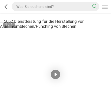
1
/
1