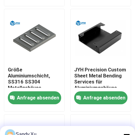
Über uns
Fabrik-Ausflug
Qualitätskontrolle
Größe
JYH Precision Custom
Treten Sie mit uns in Verbindung
Aluminiumschicht,
Sheet Metal Bending
SS316 SS304
Services für
Metallgehäuse
Aluminiumgehäuse
Nachrichten
Deckel und Basisteile
Anfrage absenden
Anfrage absenden
Fälle
Fordern Sie ein Zitat
Sandy.Xu