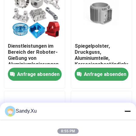
Dienstleistungen im
Spiegelpolster,
Bereich der Roboter-
Druckguss,
Gießung von
Aluminiumteile,
Aluminiumlegierungen
Korrosionsbeständigkeit
Anfrage absenden
Anfrage absenden
Haus
Sandy.Xu
Dienstleistungen
8:55 PM
VR-Show