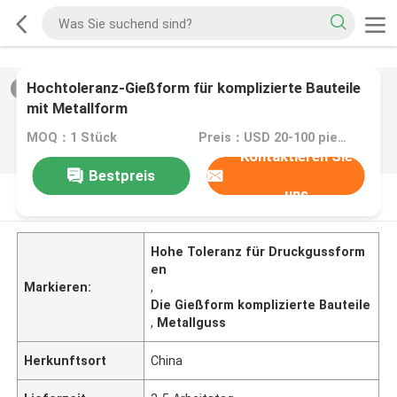
Hochtoleranz-Gießform für komplizierte Bauteile
2
/
0
mit Metallform
MOQ：1 Stück
Preis：USD 20-100 pieces,negotiable
Kontaktieren Sie
Bestpreis
uns
PRODUKT-BESCHREIBUNG
Hohe Toleranz für Druckgussform
en
Markieren:
,
Die Gießform komplizierte Bauteile
,
Metallguss
Herkunftsort
China