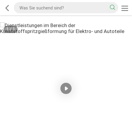
1
/
1