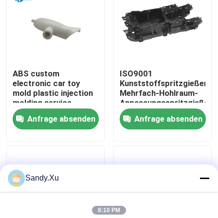
Über uns
Fabrik-Ausflug
ABS custom
ISO9001
electronic car toy
Kunststoffspritzgießerei
Qualitätskontrolle
mold plastic injection
Mehrfach-Hohlraum-
molding service
Anpassungsspritzgießere
Anfrage absenden
Anfrage absenden
Treten Sie mit uns in Verbindung
Nachrichten
Sandy.Xu
Fälle
8:10 PM
Fordern Sie ein Zitat