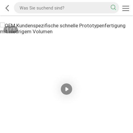
1
/
1