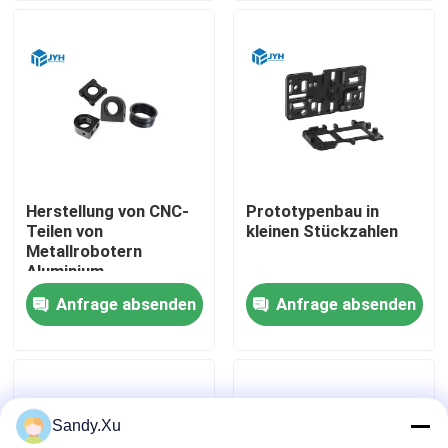
Über uns
Fabrik-Ausflug
Qualitätskontrolle
Herstellung von CNC-
Prototypenbau in
Teilen von
kleinen Stückzahlen
Treten Sie mit uns in Verbindung
Metallrobotern
Aluminium
Anfrage absenden
Anfrage absenden
Nachrichten
Fälle
Sandy.Xu
Fordern Sie ein Zitat