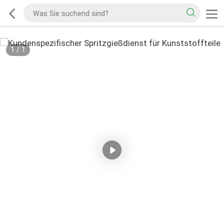
1
/
1