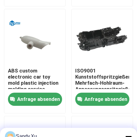
Über uns
Fabrik-Ausflug
Qualitätskontrolle
ABS custom
ISO9001
Treten Sie mit uns in Verbindung
electronic car toy
Kunststoffspritzgießerei
mold plastic injection
Mehrfach-Hohlraum-
molding service
Anpassungsspritzgießere
Nachrichten
Anfrage absenden
Anfrage absenden
Fälle
Fordern Sie ein Zitat
Sandy.Xu